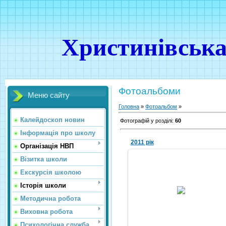
Христинівська
Фотоальбоми
Меню сайту
Головна
»
Фотоальбом
»
Калейдоскоп новин
Фотографій у розділі
:
60
Інформація про школу
2011 рік
Організація НВП
Візитка школи
Екскурсія школою
01.06.2011
Історія школи
Nikola
Методична робота
Виховна робота
Психологічна служба