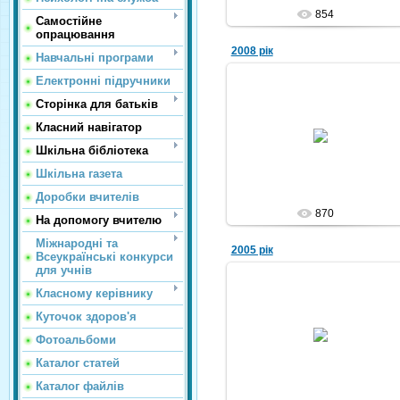
854
Самостійне
опрацювання
2008 рік
Навчальні програми
Електронні підручники
Сторінка для батьків
10.10.2010
Класний навігатор
Nikola
Шкільна бібліотека
Шкільна газета
Доробки вчителів
870
На допомогу вчителю
Міжнародні та
2005 рік
Всеукраїнські конкурси
для учнів
Класному керівнику
Куточок здоров'я
10.10.2010
Фотоальбоми
Nikola
Каталог статей
Каталог файлів