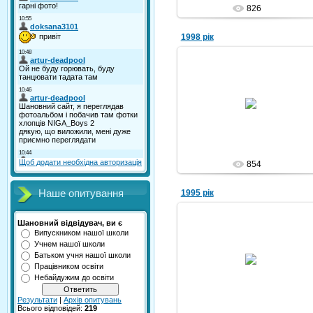
826
1998 рік
10.10.2010
Nikola
Щоб додати необхідна авторизація
854
1995 рік
Наше опитування
Шановний відвідувач, ви є
Випускником нашої школи
Учнем нашої школи
10.10.2010
Батьком учня нашої школи
Працівником освіти
Nikola
Небайдужим до освіти
Результати
|
Архів опитувань
Всього відповідей:
219