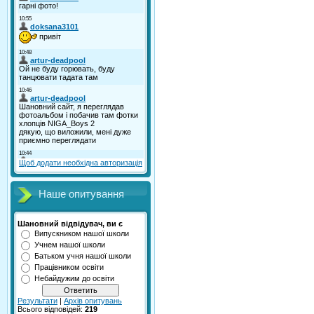
Щоб додати необхідна авторизація
Наше опитування
Шановний відвідувач, ви є
Випускником нашої школи
Учнем нашої школи
Батьком учня нашої школи
Працівником освіти
Небайдужим до освіти
Результати
|
Архів опитувань
Всього відповідей:
219