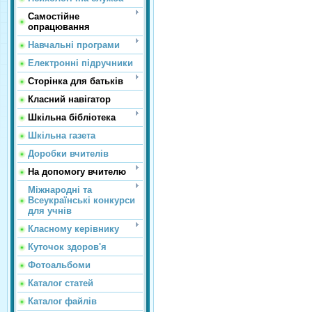
Самостійне
опрацювання
Навчальні програми
Електронні підручники
Сторінка для батьків
Класний навігатор
Шкільна бібліотека
Шкільна газета
Доробки вчителів
На допомогу вчителю
Міжнародні та
Всеукраїнські конкурси
для учнів
Класному керівнику
Куточок здоров'я
Фотоальбоми
Каталог статей
Каталог файлів