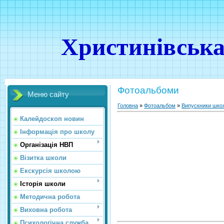
Христинівська
Фотоальбоми
Меню сайту
Головна
»
Фотоальбом
»
Випускники шко
Калейдоскоп новин
Інформація про школу
Організація НВП
Візитка школи
Екскурсія школою
Історія школи
Методична робота
Виховна робота
Психологічна служба