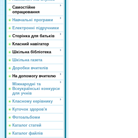
Самостійне
опрацювання
Навчальні програми
Електронні підручники
Сторінка для батьків
Класний навігатор
Шкільна бібліотека
Шкільна газета
Доробки вчителів
На допомогу вчителю
Міжнародні та
Всеукраїнські конкурси
для учнів
Класному керівнику
Куточок здоров'я
Фотоальбоми
Каталог статей
Каталог файлів