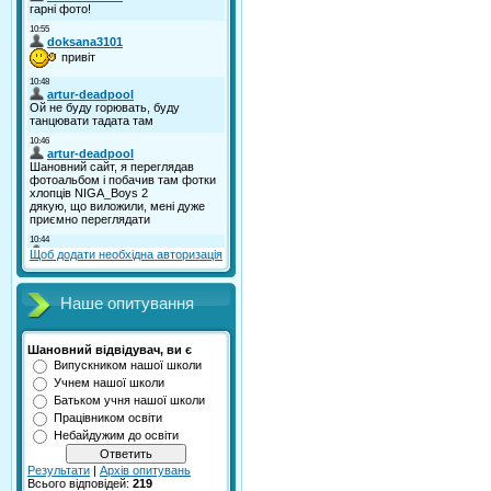
Щоб додати необхідна авторизація
Наше опитування
Шановний відвідувач, ви є
Випускником нашої школи
Учнем нашої школи
Батьком учня нашої школи
Працівником освіти
Небайдужим до освіти
Результати
|
Архів опитувань
Всього відповідей:
219