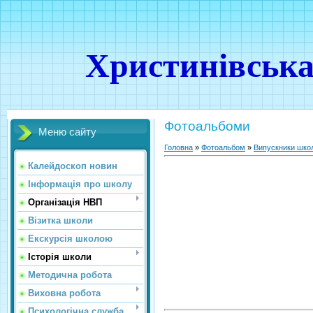
Христинівська
Фотоальбоми
Меню сайту
Головна
»
Фотоальбом
»
Випускники шко
Калейдоскоп новин
Інформація про школу
Організація НВП
Візитка школи
Екскурсія школою
Історія школи
Методична робота
Виховна робота
Психологічна служба