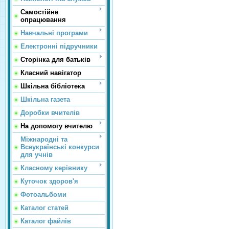
Самостійне
опрацювання
Навчальні програми
Електронні підручники
Сторінка для батьків
Класний навігатор
Шкільна бібліотека
Шкільна газета
Доробки вчителів
На допомогу вчителю
Міжнародні та
Всеукраїнські конкурси
для учнів
Класному керівнику
Куточок здоров'я
Фотоальбоми
Каталог статей
Каталог файлів