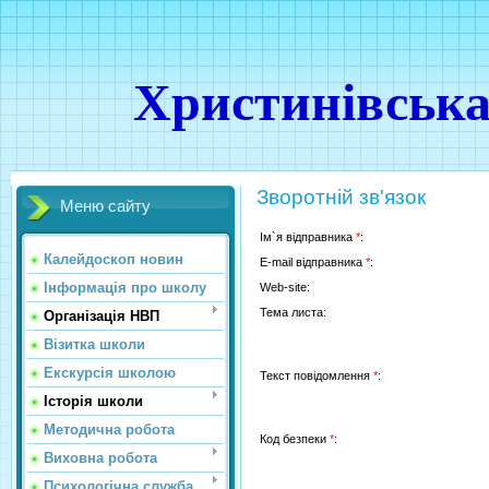
Христинівська
Зворотній зв'язок
Меню сайту
Ім`я відправника
*
:
Калейдоскоп новин
E-mail відправника
*
:
Інформація про школу
Web-site:
Тема листа:
Організація НВП
Візитка школи
Екскурсія школою
Текст повідомлення
*
:
Історія школи
Методична робота
Код безпеки
*
:
Виховна робота
Психологічна служба