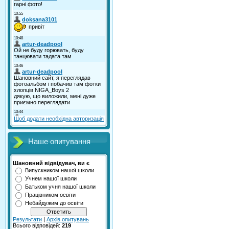
Щоб додати необхідна авторизація
Наше опитування
Шановний відвідувач, ви є
Випускником нашої школи
Учнем нашої школи
Батьком учня нашої школи
Працівником освіти
Небайдужим до освіти
Результати
|
Архів опитувань
Всього відповідей:
219