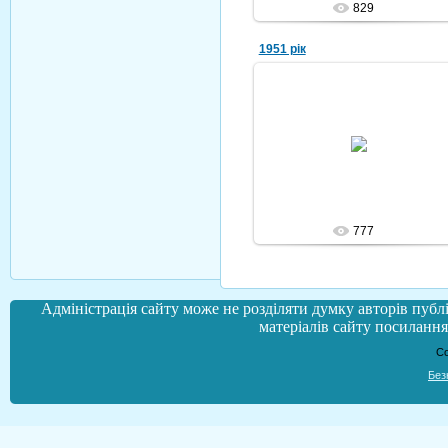
829
1951 рік
07.10.2010
Nikola
777
Адміністрація сайту може не розділяти думку авторів публі
матеріалів сайту посилання 
Co
Без