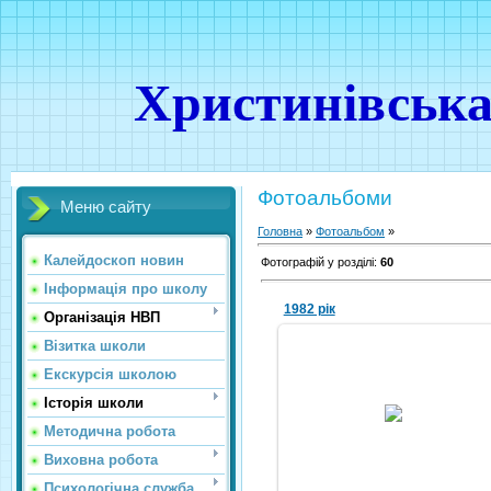
Христинівська
Фотоальбоми
Меню сайту
Головна
»
Фотоальбом
»
Калейдоскоп новин
Фотографій у розділі
:
60
Інформація про школу
1982 рік
Організація НВП
Візитка школи
Екскурсія школою
09.10.2010
Історія школи
Nikola
Методична робота
Виховна робота
Психологічна служба