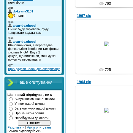
763
1967 рік
08.10.2010
Nikola
Щоб додати необхідна авторизація
725
1964 рік
Наше опитування
Шановний відвідувач, ви є
Випускником нашої школи
Учнем нашої школи
08.10.2010
Батьком учня нашої школи
Працівником освіти
Nikola
Небайдужим до освіти
Результати
|
Архів опитувань
Всього відповідей:
219