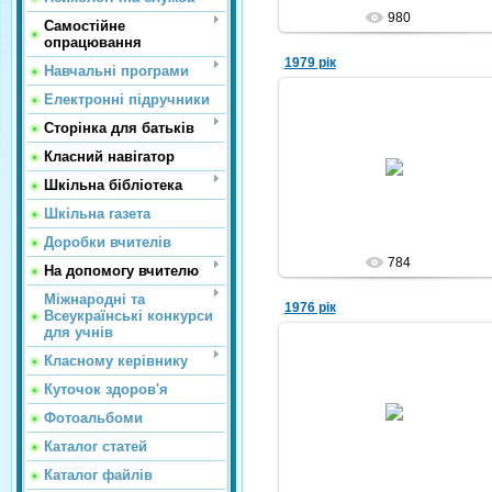
980
Самостійне
опрацювання
1979 рік
Навчальні програми
Електронні підручники
Сторінка для батьків
09.10.2010
Класний навігатор
Nikola
Шкільна бібліотека
Шкільна газета
Доробки вчителів
784
На допомогу вчителю
Міжнародні та
1976 рік
Всеукраїнські конкурси
для учнів
Класному керівнику
Куточок здоров'я
09.10.2010
Фотоальбоми
Nikola
Каталог статей
Каталог файлів