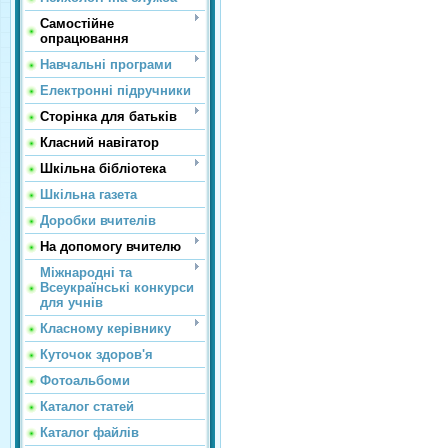
Самостійне
опрацювання
Навчальні програми
Електронні підручники
Сторінка для батьків
Класний навігатор
Шкільна бібліотека
Шкільна газета
Доробки вчителів
На допомогу вчителю
Міжнародні та
Всеукраїнські конкурси
для учнів
Класному керівнику
Куточок здоров'я
Фотоальбоми
Каталог статей
Каталог файлів