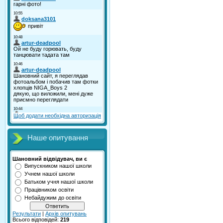
Щоб додати необхідна авторизація
Наше опитування
Шановний відвідувач, ви є
Випускником нашої школи
Учнем нашої школи
Батьком учня нашої школи
Працівником освіти
Небайдужим до освіти
Результати
|
Архів опитувань
Всього відповідей:
219