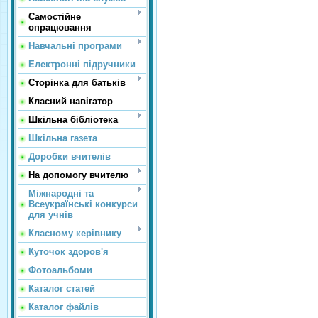
Самостійне
опрацювання
Навчальні програми
Електронні підручники
Сторінка для батьків
Класний навігатор
Шкільна бібліотека
Шкільна газета
Доробки вчителів
На допомогу вчителю
Міжнародні та
Всеукраїнські конкурси
для учнів
Класному керівнику
Куточок здоров'я
Фотоальбоми
Каталог статей
Каталог файлів