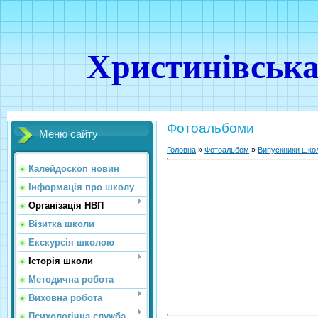
Христинівська
Фотоальбоми
Меню сайту
Головна
»
Фотоальбом
»
Випускники шко
Калейдоскоп новин
Інформація про школу
Організація НВП
Візитка школи
Екскурсія школою
Історія школи
Методична робота
Виховна робота
Психологічна служба