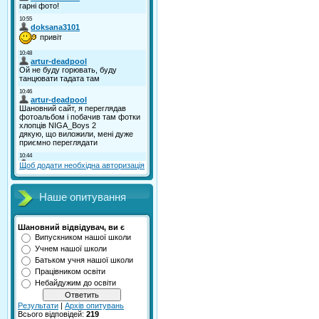
Щоб додати необхідна авторизація
Наше опитування
Шановний відвідувач, ви є
Випускником нашої школи
Учнем нашої школи
Батьком учня нашої школи
Працівником освіти
Небайдужим до освіти
Результати
|
Архів опитувань
Всього відповідей:
219