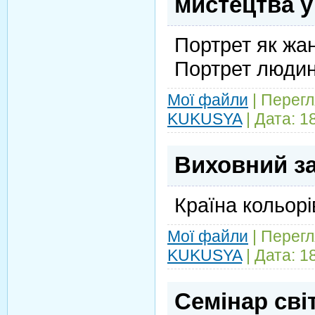
мистецтва у 
Портрет як жа
Портрет людин
Мої файли
|
Перегл
KUKUSYA
|
Дата:
1
Виховний за
Країна кольорі
Мої файли
|
Перегл
KUKUSYA
|
Дата:
1
Семінар сві