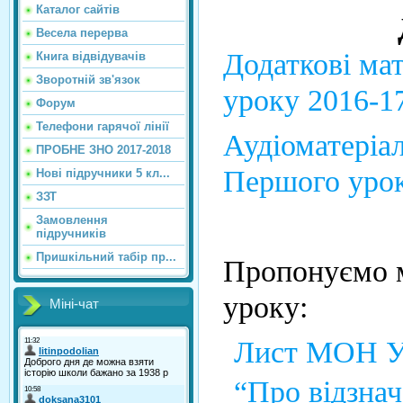
Каталог сайтiв
Весела перерва
Додаткові мат
Книга відвідувачів
Зворотній зв'язок
уроку 2016-17
Форум
Телефони гарячої лінії
Аудіоматеріа
ПРОБНЕ ЗНО 2017-2018
Першого урок
Нові підручники 5 кл...
ЗЗТ
Замовлення
підручників
Пришкільний табір пр...
Пропонуємо м
уроку:
Міні-чат
Лист МОН Ук
“Про відзнач