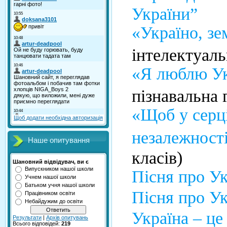
України”
«Україно, зе
інтелектуаль
«Я люблю У
пізнавальна г
«Щоб у серці
Щоб додати необхідна авторизація
незалежност
Наше опитування
класів)
Шановний відвідувач, ви є
Випускником нашої школи
Пісня про У
Учнем нашої школи
Батьком учня нашої школи
Пісня про У
Працівником освіти
Небайдужим до освіти
Україна – це
Результати
|
Архів опитувань
Всього відповідей:
219