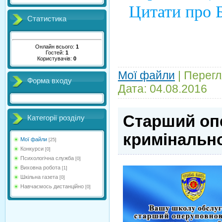
Цитати про 
Статистика
Онлайн всього:
1
Гостей:
1
Користувачів:
0
Мої файли
|
Перегл
Форма входу
Дата:
04.08.2016
Старший оп
Категорії розділу
кримінальної
Мої файли
[25]
Конкурси
[0]
Психологічна служба
[0]
Виховна робота
[1]
Шкільна газета
[0]
Навчаємось дистанційно
[0]