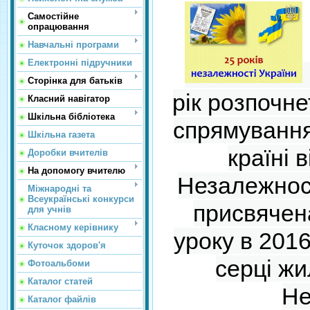
Самостійне
опрацювання
Навчальні програми
Електронні підручники
Сторінка для батьків
рік розпочн
Класний навігатор
Шкільна бібліотека
спрямування.
Шкільна газета
країні 
Доробки вчителів
На допомогу вчителю
Незалежност
Міжнародні та
Всеукраїнські конкурси
присвячена
для учнів
Класному керівнику
уроку в 201
Куточок здоров'я
серці жи
Фотоальбоми
Каталог статей
Не
Каталог файлів