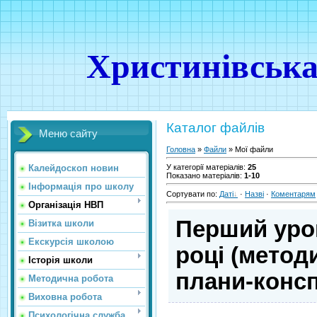
Христинівська
Каталог файлів
Меню сайту
Головна
»
Файли
» Мої файли
Калейдоскоп новин
У категорії матеріалів
:
25
Показано матеріалів
:
1-10
Інформація про школу
Сортувати по
:
Даті
·
Назві
·
Коментарям
Організація НВП
Перший урок
Візитка школи
Екскурсія школою
році (метод
Історія школи
плани-консп
Методична робота
Виховна робота
Психологічна служба