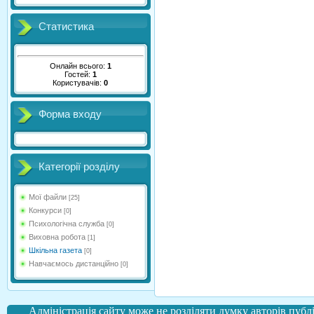
Статистика
Онлайн всього:
1
Гостей:
1
Користувачів:
0
Форма входу
Категорії розділу
Мої файли
[25]
Конкурси
[0]
Психологічна служба
[0]
Виховна робота
[1]
Шкільна газета
[0]
Навчаємось дистанційно
[0]
Адміністрація сайту може не розділяти думку авторів публі