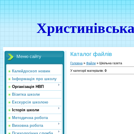
Христинівська
Каталог файлів
Меню сайту
Головна
»
Файли
» Шкільна газета
Калейдоскоп новин
У категорії матеріалів
:
0
Інформація про школу
Організація НВП
Візитка школи
Екскурсія школою
Історія школи
Методична робота
Виховна робота
Психологічна служба