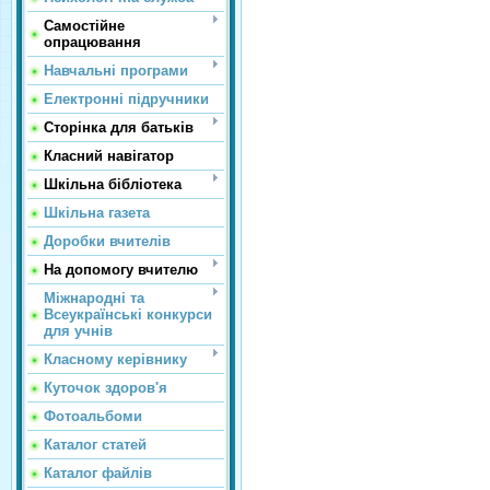
Самостійне
опрацювання
Навчальні програми
Електронні підручники
Сторінка для батьків
Класний навігатор
Шкільна бібліотека
Шкільна газета
Доробки вчителів
На допомогу вчителю
Міжнародні та
Всеукраїнські конкурси
для учнів
Класному керівнику
Куточок здоров'я
Фотоальбоми
Каталог статей
Каталог файлів