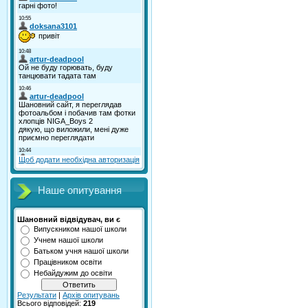
Щоб додати необхідна авторизація
Наше опитування
Шановний відвідувач, ви є
Випускником нашої школи
Учнем нашої школи
Батьком учня нашої школи
Працівником освіти
Небайдужим до освіти
Результати
|
Архів опитувань
Всього відповідей:
219