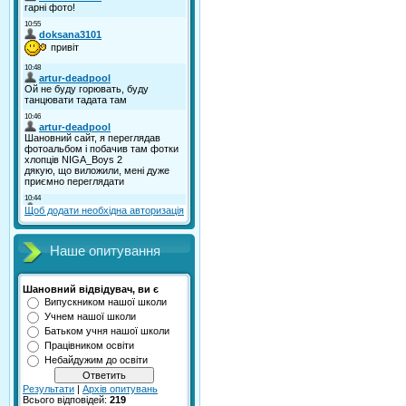
Щоб додати необхідна авторизація
Наше опитування
Шановний відвідувач, ви є
Випускником нашої школи
Учнем нашої школи
Батьком учня нашої школи
Працівником освіти
Небайдужим до освіти
Результати
|
Архів опитувань
Всього відповідей:
219