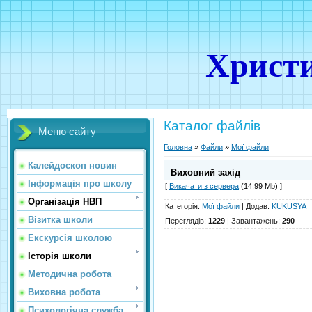
Христи
Каталог файлів
Меню сайту
Головна
»
Файли
»
Мої файли
Калейдоскоп новин
Виховний захід
Інформація про школу
[
Викачати з сервера
(14.99 Mb) ]
Організація НВП
Категорія
:
Мої файли
|
Додав
:
KUKUSYA
Візитка школи
Переглядів
:
1229
|
Завантажень
:
290
Екскурсія школою
Історія школи
Методична робота
Виховна робота
Психологічна служба