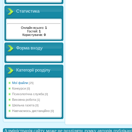
Статистика
Онлайн всього:
1
Гостей:
1
Користувачів:
0
Форма входу
Категорії розділу
Мої файли
[25]
Конкурси
[0]
Психологічна служба
[0]
Виховна робота
[1]
Шкільна газета
[0]
Навчаємось дистанційно
[0]
Адміністрація сайту може не розділяти думку авторів публікаці