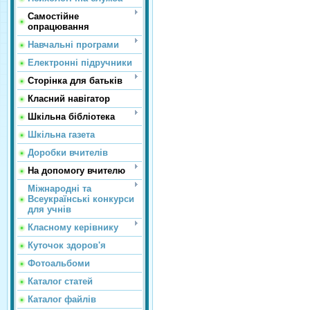
Самостійне
опрацювання
Навчальні програми
Електронні підручники
Сторінка для батьків
Класний навігатор
Шкільна бібліотека
Шкільна газета
Доробки вчителів
На допомогу вчителю
Міжнародні та
Всеукраїнські конкурси
для учнів
Класному керівнику
Куточок здоров'я
Фотоальбоми
Каталог статей
Каталог файлів