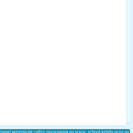
анні матеріалів сайту посилання на www. school-kristin.ucoz.ua