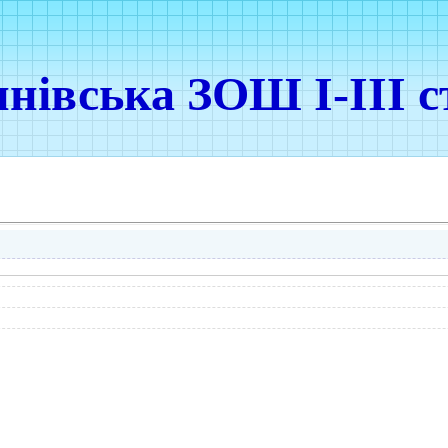
нівська ЗОШ І-ІІІ с