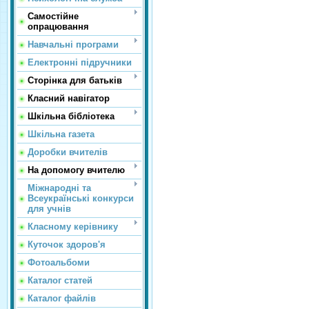
Самостійне
опрацювання
Навчальні програми
Електронні підручники
Сторінка для батьків
Класний навігатор
Шкільна бібліотека
Шкільна газета
Доробки вчителів
На допомогу вчителю
Міжнародні та
Всеукраїнські конкурси
для учнів
Класному керівнику
Куточок здоров'я
Фотоальбоми
Каталог статей
Каталог файлів