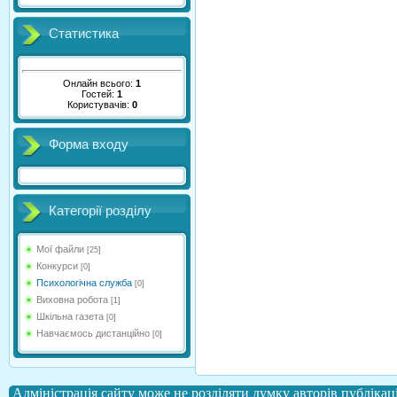
Статистика
Онлайн всього:
1
Гостей:
1
Користувачів:
0
Форма входу
Категорії розділу
Мої файли
[25]
Конкурси
[0]
Психологічна служба
[0]
Виховна робота
[1]
Шкільна газета
[0]
Навчаємось дистанційно
[0]
Адміністрація сайту може не розділяти думку авторів публікаці