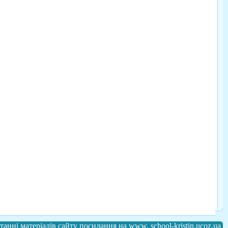
анні матеріалів сайту посилання на www. school-kristin.ucoz.ua