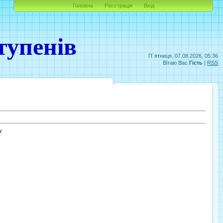
Головна
Реєстрація
Вхід
тупенів
П`ятниця, 07.08.2026, 05:36
Вітаю Вас
Гість
|
RSS
у