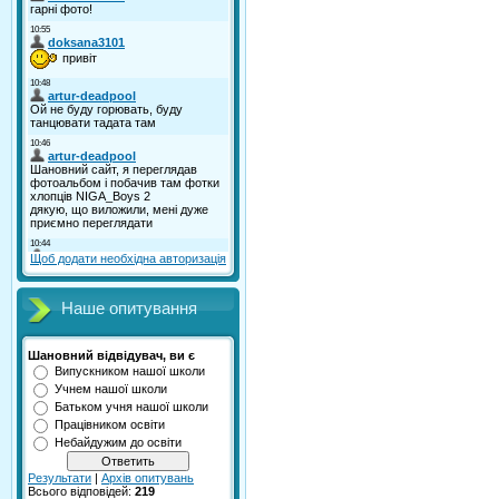
Щоб додати необхідна авторизація
Наше опитування
Шановний відвідувач, ви є
Випускником нашої школи
Учнем нашої школи
Батьком учня нашої школи
Працівником освіти
Небайдужим до освіти
Результати
|
Архів опитувань
Всього відповідей:
219