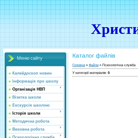
Христи
Каталог файлів
Меню сайту
Головна
»
Файли
» Психологічна служба
Калейдоскоп новин
У категорії матеріалів
:
0
Інформація про школу
Організація НВП
Візитка школи
Екскурсія школою
Історія школи
Методична робота
Виховна робота
Психологічна служба