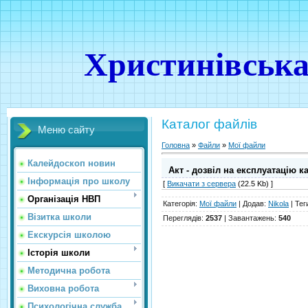
Христинівська
Каталог файлів
Меню сайту
Головна
»
Файли
»
Мої файли
Калейдоскоп новин
Акт - дозвіл на експлуатацію к
Інформація про школу
[
Викачати з сервера
(22.5 Kb) ]
Організація НВП
Категорія
:
Мої файли
|
Додав
:
Nikola
|
Тег
Візитка школи
Переглядів
:
2537
|
Завантажень
:
540
Екскурсія школою
Історія школи
Методична робота
Виховна робота
Психологічна служба