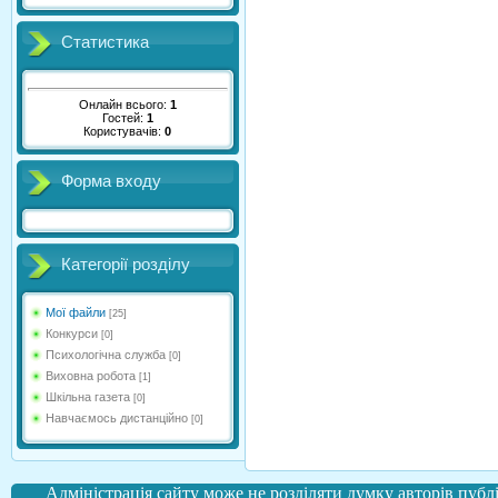
Статистика
Онлайн всього:
1
Гостей:
1
Користувачів:
0
Форма входу
Категорії розділу
Мої файли
[25]
Конкурси
[0]
Психологічна служба
[0]
Виховна робота
[1]
Шкільна газета
[0]
Навчаємось дистанційно
[0]
Адміністрація сайту може не розділяти думку авторів публі