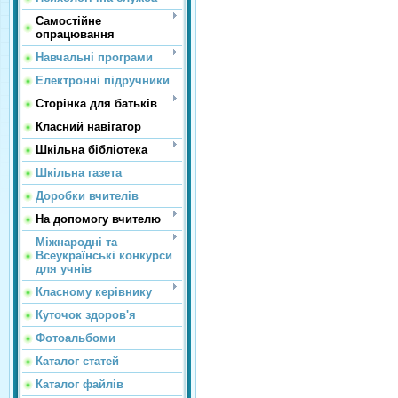
Самостійне
опрацювання
Навчальні програми
Електронні підручники
Сторінка для батьків
Класний навігатор
Шкільна бібліотека
Шкільна газета
Доробки вчителів
На допомогу вчителю
Міжнародні та
Всеукраїнські конкурси
для учнів
Класному керівнику
Куточок здоров'я
Фотоальбоми
Каталог статей
Каталог файлів