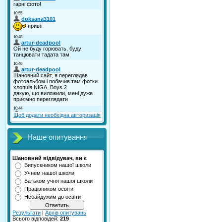
Щоб додати необхідна авторизація
Наше опитування
Шановний відвідувач, ви є
Випускником нашої школи
Учнем нашої школи
Батьком учня нашої школи
Працівником освіти
Небайдужим до освіти
Результати
|
Архів опитувань
Всього відповідей:
219