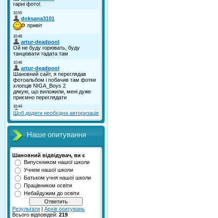
Щоб додати необхідна авторизація
Наше опитування
Шановний відвідувач, ви є
Випускником нашої школи
Учнем нашої школи
Батьком учня нашої школи
Працівником освіти
Небайдужим до освіти
Результати
|
Архів опитувань
Всього відповідей:
219