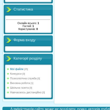
Статистика
Онлайн всього:
1
Гостей:
1
Користувачів:
0
Форма входу
Категорії розділу
Мої файли
[25]
Конкурси
[0]
Психологічна служба
[0]
Виховна робота
[1]
Шкільна газета
[0]
Навчаємось дистанційно
[0]
Адміністрація сайту може не розділяти думку авторів публі