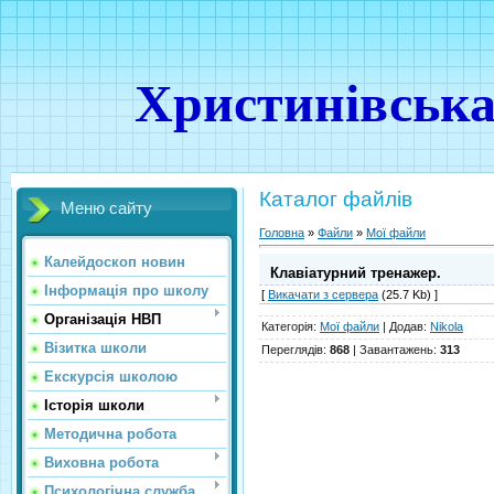
Христинівська
Каталог файлів
Меню сайту
Головна
»
Файли
»
Мої файли
Калейдоскоп новин
Клавіатурний тренажер.
Інформація про школу
[
Викачати з сервера
(25.7 Kb) ]
Організація НВП
Категорія
:
Мої файли
|
Додав
:
Nikola
Візитка школи
Переглядів
:
868
|
Завантажень
:
313
Екскурсія школою
Історія школи
Методична робота
Виховна робота
Психологічна служба