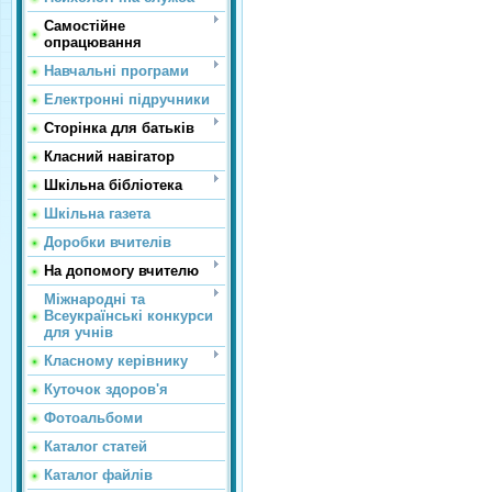
Самостійне
опрацювання
Навчальні програми
Електронні підручники
Сторінка для батьків
Класний навігатор
Шкільна бібліотека
Шкільна газета
Доробки вчителів
На допомогу вчителю
Міжнародні та
Всеукраїнські конкурси
для учнів
Класному керівнику
Куточок здоров'я
Фотоальбоми
Каталог статей
Каталог файлів