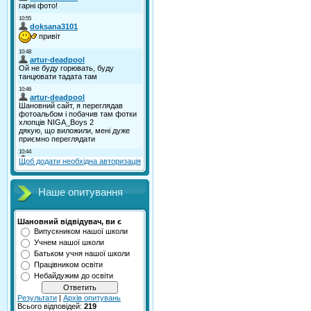
Щоб додати необхідна авторизація
Наше опитування
Шановний відвідувач, ви є
Випускником нашої школи
Учнем нашої школи
Батьком учня нашої школи
Працівником освіти
Небайдужим до освіти
Результати
|
Архів опитувань
Всього відповідей:
219