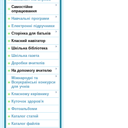
Самостійне
опрацювання
Навчальні програми
Електронні підручники
Сторінка для батьків
Класний навігатор
Шкільна бібліотека
Шкільна газета
Доробки вчителів
На допомогу вчителю
Міжнародні та
Всеукраїнські конкурси
для учнів
Класному керівнику
Куточок здоров'я
Фотоальбоми
Каталог статей
Каталог файлів