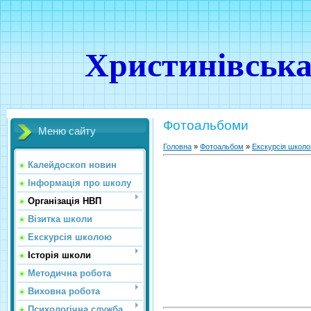
Христинівська
Фотоальбоми
Меню сайту
Головна
»
Фотоальбом
»
Екскурсія школ
Калейдоскоп новин
Інформація про школу
Організація НВП
Візитка школи
Екскурсія школою
Історія школи
Методична робота
Виховна робота
Психологічна служба