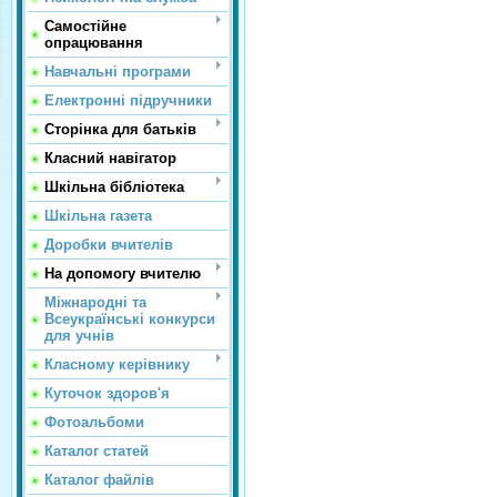
Самостійне
опрацювання
Навчальні програми
Електронні підручники
Сторінка для батьків
Класний навігатор
Шкільна бібліотека
Шкільна газета
Доробки вчителів
На допомогу вчителю
Міжнародні та
Всеукраїнські конкурси
для учнів
Класному керівнику
Куточок здоров'я
Фотоальбоми
Каталог статей
Каталог файлів