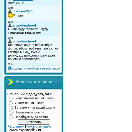
Щоб додати необхідна авторизація
Наше опитування
Шановний відвідувач, ви є
Випускником нашої школи
Учнем нашої школи
Батьком учня нашої школи
Працівником освіти
Небайдужим до освіти
Результати
|
Архів опитувань
Всього відповідей:
219