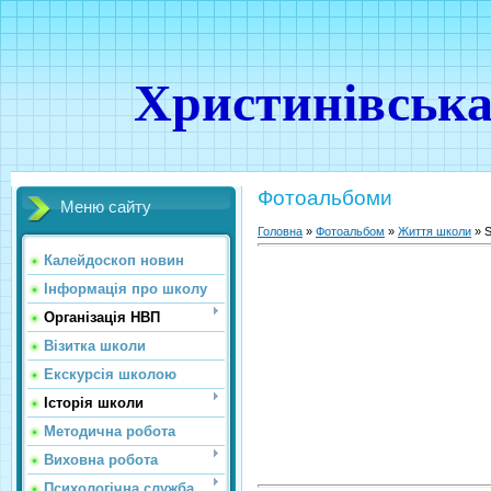
Христинівська
Фотоальбоми
Меню сайту
Головна
»
Фотоальбом
»
Життя школи
» 
Калейдоскоп новин
Інформація про школу
Організація НВП
Візитка школи
Екскурсія школою
Історія школи
Методична робота
Виховна робота
Психологічна служба