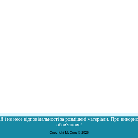
й і не несе відповідальності за розміщені матеріали. При використ
обов'язкове!
Copyright MyCorp © 2026