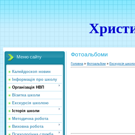
Христи
Фотоальбоми
Меню сайту
Головна
»
Фотоальбом
»
Екскурсія школ
Калейдоскоп новин
Інформація про школу
Організація НВП
Візитка школи
Екскурсія школою
Історія школи
Методична робота
Виховна робота
Психологічна служба