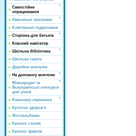
Самостійне
опрацювання
Навчальні програми
Електронні підручники
Сторінка для батьків
Класний навігатор
Шкільна бібліотека
Шкільна газета
Доробки вчителів
На допомогу вчителю
Міжнародні та
Всеукраїнські конкурси
для учнів
Класному керівнику
Куточок здоров'я
Фотоальбоми
Каталог статей
Каталог файлів