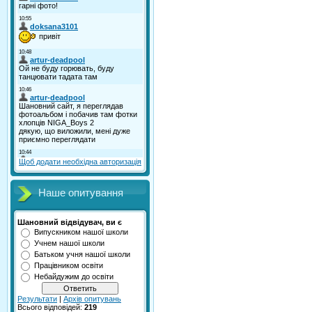
Щоб додати необхідна авторизація
Наше опитування
Шановний відвідувач, ви є
Випускником нашої школи
Учнем нашої школи
Батьком учня нашої школи
Працівником освіти
Небайдужим до освіти
Результати
|
Архів опитувань
Всього відповідей:
219