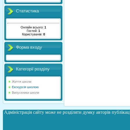
Статистика
Онлайн всього:
1
Гостей:
1
Користувачів:
0
Форма входу
Категорії розділу
Життя школи
Екскурсія школою
Випускники школи
Адміністрація сайту може не розділяти думку авторів публікаці