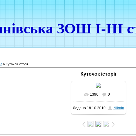
нівська ЗОШ І-ІІІ с
ою
» Куточок історії
Куточок історії
1396
0
Додано
18.10.2010
Nikola