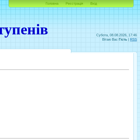
Головна
Реєстрація
Вхід
тупенів
Субота, 08.08.2026, 17:46
Вітаю Вас
Гість
|
RSS