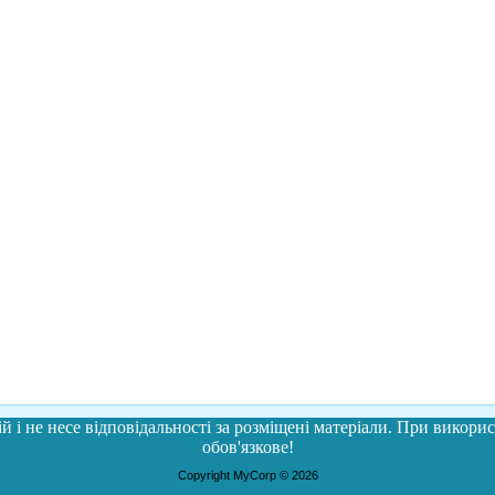
й і не несе відповідальності за розміщені матеріали. При використ
обов'язкове!
Copyright MyCorp © 2026