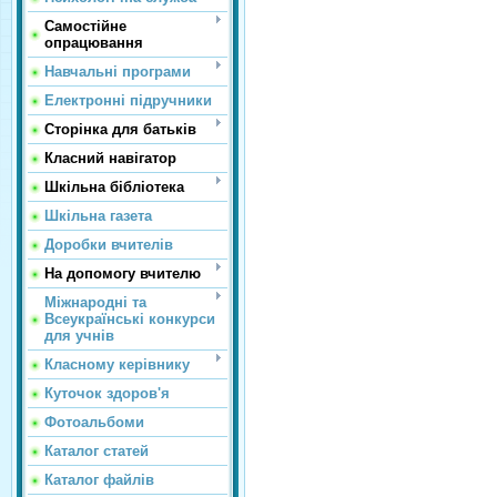
Самостійне
опрацювання
Навчальні програми
Електронні підручники
Сторінка для батьків
Класний навігатор
Шкільна бібліотека
Шкільна газета
Доробки вчителів
На допомогу вчителю
Міжнародні та
Всеукраїнські конкурси
для учнів
Класному керівнику
Куточок здоров'я
Фотоальбоми
Каталог статей
Каталог файлів