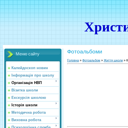
Христи
Фотоальбоми
Меню сайту
Головна
»
Фотоальбом
»
Життя школи
» К
Калейдоскоп новин
Інформація про школу
Організація НВП
Візитка школи
Екскурсія школою
Історія школи
Методична робота
Виховна робота
Психологічна служба