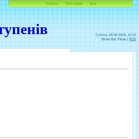
Головна
Реєстрація
Вхід
тупенів
Субота, 08.08.2026, 10:20
Вітаю Вас
Гість
|
RSS