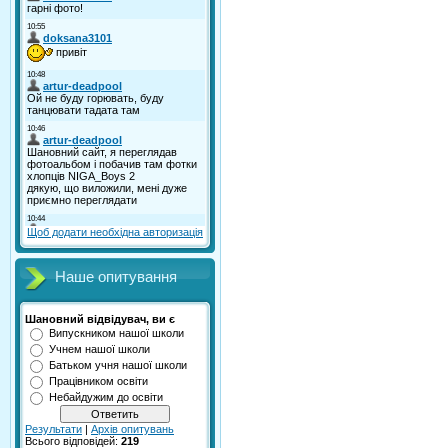
Щоб додати необхідна авторизація
Наше опитування
Шановний відвідувач, ви є
Випускником нашої школи
Учнем нашої школи
Батьком учня нашої школи
Працівником освіти
Небайдужим до освіти
Результати
|
Архів опитувань
Всього відповідей:
219