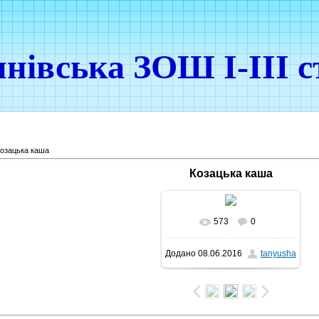
нівська ЗОШ І-ІІІ с
озацька каша
Козацька каша
573
0
У реальному розмірі
Додано
08.06.2016
tanyusha
1600x1200
/ 324.9Kb