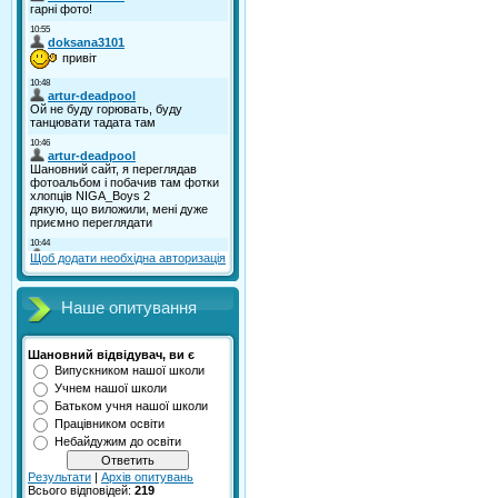
Щоб додати необхідна авторизація
Наше опитування
Шановний відвідувач, ви є
Випускником нашої школи
Учнем нашої школи
Батьком учня нашої школи
Працівником освіти
Небайдужим до освіти
Результати
|
Архів опитувань
Всього відповідей:
219