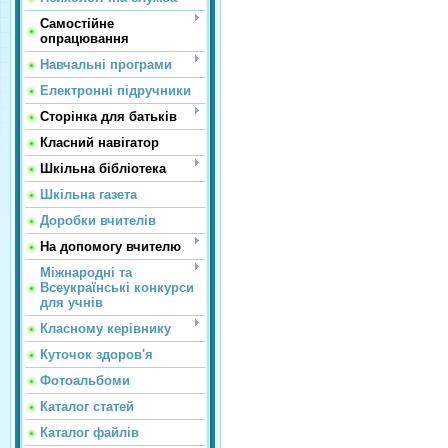
Самостійне
опрацювання
Навчальні програми
Електронні підручники
Сторінка для батьків
Класний навігатор
Шкільна бібліотека
Шкільна газета
Доробки вчителів
На допомогу вчителю
Міжнародні та
Всеукраїнські конкурси
для учнів
Класному керівнику
Куточок здоров'я
Фотоальбоми
Каталог статей
Каталог файлів