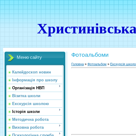
Христинівська
Фотоальбоми
Меню сайту
Головна
»
Фотоальбом
»
Екскурсія школ
Калейдоскоп новин
Інформація про школу
Організація НВП
Візитка школи
Екскурсія школою
Історія школи
Методична робота
Виховна робота
Психологічна служба