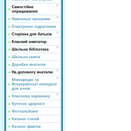
Самостійне
опрацювання
Навчальні програми
Електронні підручники
Сторінка для батьків
Класний навігатор
Шкільна бібліотека
Шкільна газета
Доробки вчителів
На допомогу вчителю
Міжнародні та
Всеукраїнські конкурси
для учнів
Класному керівнику
Куточок здоров'я
Фотоальбоми
Каталог статей
Каталог файлів