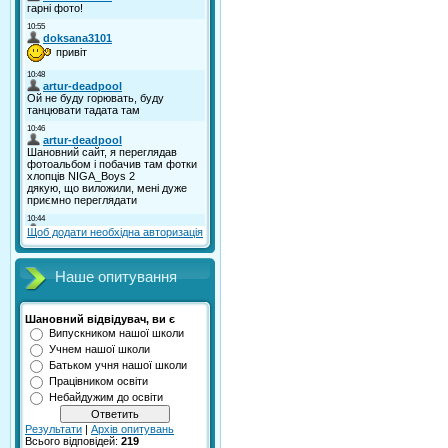
Щоб додати необхідна авторизація
Наше опитування
Шановний відвідувач, ви є
Випускником нашої школи
Учнем нашої школи
Батьком учня нашої школи
Працівником освіти
Небайдужим до освіти
Результати
|
Архів опитувань
Всього відповідей:
219