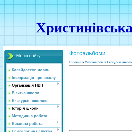
Христинівська
Фотоальбоми
Меню сайту
Головна
»
Фотоальбом
»
Екскурсія школ
Калейдоскоп новин
Інформація про школу
Організація НВП
Візитка школи
Екскурсія школою
Історія школи
Методична робота
Виховна робота
Психологічна служба