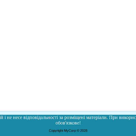
й і не несе відповідальності за розміщені матеріали. При використ
обов'язкове!
Copyright MyCorp © 2026