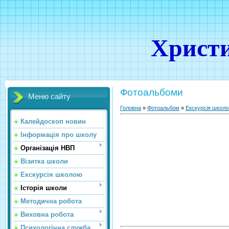
Христи
Фотоальбоми
Меню сайту
Головна
»
Фотоальбом
»
Екскурсія школ
Калейдоскоп новин
Інформація про школу
Організація НВП
Візитка школи
Екскурсія школою
Історія школи
Методична робота
Виховна робота
Психологічна служба