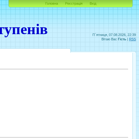
Головна
Реєстрація
Вхід
тупенів
П`ятниця, 07.08.2026, 22:39
Вітаю Вас
Гість
|
RSS