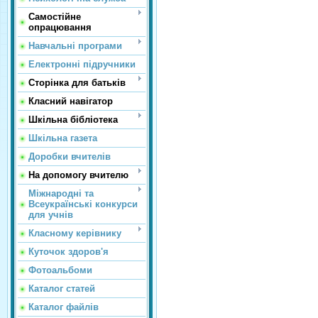
Самостійне
опрацювання
Навчальні програми
Електронні підручники
Сторінка для батьків
Класний навігатор
Шкільна бібліотека
Шкільна газета
Доробки вчителів
На допомогу вчителю
Міжнародні та
Всеукраїнські конкурси
для учнів
Класному керівнику
Куточок здоров'я
Фотоальбоми
Каталог статей
Каталог файлів