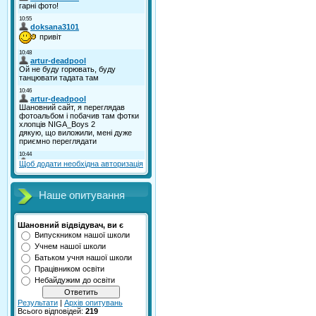
Щоб додати необхідна авторизація
Наше опитування
Шановний відвідувач, ви є
Випускником нашої школи
Учнем нашої школи
Батьком учня нашої школи
Працівником освіти
Небайдужим до освіти
Результати
|
Архів опитувань
Всього відповідей:
219