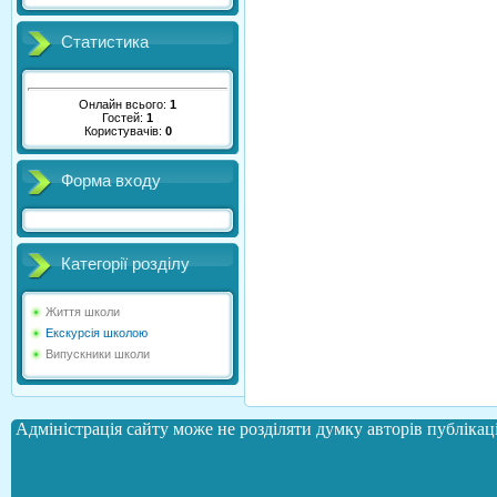
Статистика
Онлайн всього:
1
Гостей:
1
Користувачів:
0
Форма входу
Категорії розділу
Життя школи
Екскурсія школою
Випускники школи
Адміністрація сайту може не розділяти думку авторів публікаці