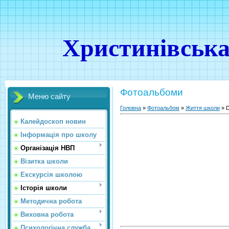
Христинівська
Фотоальбоми
Меню сайту
Головна
»
Фотоальбом
»
Життя школи
» 
Калейдоскоп новин
Інформація про школу
Організація НВП
Візитка школи
Екскурсія школою
Історія школи
Методична робота
Виховна робота
Психологічна служба