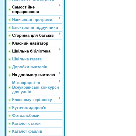
Самостійне
опрацювання
Навчальні програми
Електронні підручники
Сторінка для батьків
Класний навігатор
Шкільна бібліотека
Шкільна газета
Доробки вчителів
На допомогу вчителю
Міжнародні та
Всеукраїнські конкурси
для учнів
Класному керівнику
Куточок здоров'я
Фотоальбоми
Каталог статей
Каталог файлів