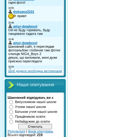
Щоб додати необхідна авторизація
Наше опитування
Шановний відвідувач, ви є
Випускником нашої школи
Учнем нашої школи
Батьком учня нашої школи
Працівником освіти
Небайдужим до освіти
Результати
|
Архів опитувань
Всього відповідей:
219