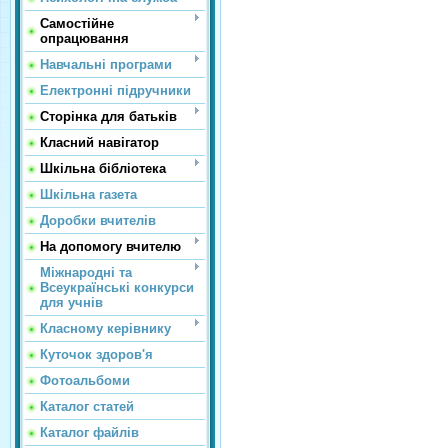
Самостійне
опрацювання
Навчальні програми
Електронні підручники
Сторінка для батьків
Класний навігатор
Шкільна бібліотека
Шкільна газета
Доробки вчителів
На допомогу вчителю
Міжнародні та
Всеукраїнські конкурси
для учнів
Класному керівнику
Куточок здоров'я
Фотоальбоми
Каталог статей
Каталог файлів