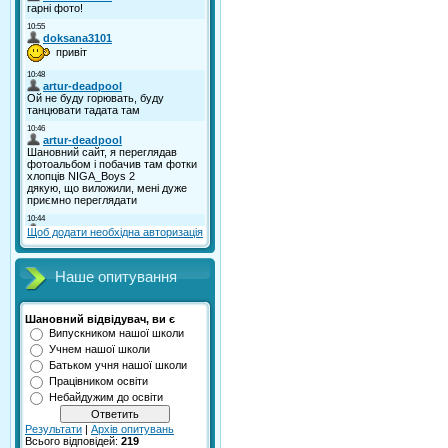
Щоб додати необхідна авторизація
Наше опитування
Шановний відвідувач, ви є
Випускником нашої школи
Учнем нашої школи
Батьком учня нашої школи
Працівником освіти
Небайдужим до освіти
Результати
|
Архів опитувань
Всього відповідей:
219