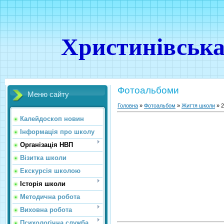
Христинівська
Фотоальбоми
Меню сайту
Головна
»
Фотоальбом
»
Життя школи
» 2
Калейдоскоп новин
Інформація про школу
Організація НВП
Візитка школи
Екскурсія школою
Історія школи
Методична робота
Виховна робота
Психологічна служба