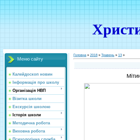
Христи
Головна
»
2018
»
Травень
»
13
»
Меню сайту
Калейдоскоп новин
Міти
Інформація про школу
Організація НВП
Візитка школи
Екскурсія школою
Історія школи
Методична робота
Виховна робота
Психологічна служба