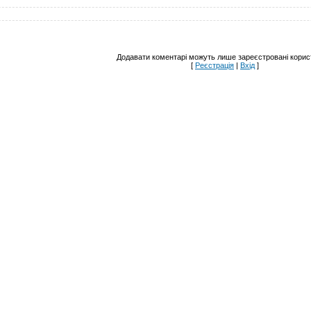
Додавати коментарі можуть лише зареєстровані корист
[
Реєстрація
|
Вхід
]