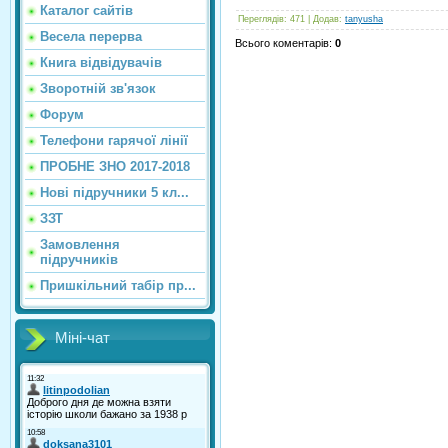
Каталог сайтiв
Переглядів
: 471 |
Додав
:
tanyusha
Весела перерва
Всього коментарів
:
0
Книга відвідувачів
Зворотній зв'язок
Форум
Телефони гарячої лінії
ПРОБНЕ ЗНО 2017-2018
Нові підручники 5 кл...
ЗЗТ
Замовлення
підручників
Пришкільний табір пр...
Міні-чат