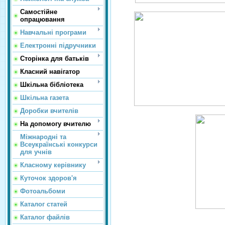
Самостійне
опрацювання
Навчальні програми
Електронні підручники
Сторінка для батьків
Класний навігатор
Шкільна бібліотека
Шкільна газета
Доробки вчителів
На допомогу вчителю
Міжнародні та
Всеукраїнські конкурси
для учнів
Класному керівнику
Куточок здоров'я
Фотоальбоми
Каталог статей
Каталог файлів