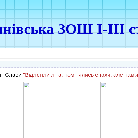
нівська ЗОШ І-ІІІ с
нг Слави
"Відлетіли літа, помінялись епохи, але пам'я