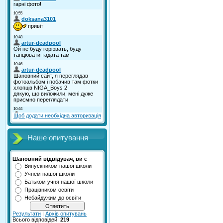
Щоб додати необхідна авторизація
Наше опитування
Шановний відвідувач, ви є
Випускником нашої школи
Учнем нашої школи
Батьком учня нашої школи
Працівником освіти
Небайдужим до освіти
Результати
|
Архів опитувань
Всього відповідей:
219