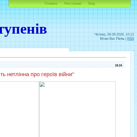
Головна
Реєстрація
Вхід
тупенів
Четвер, 06.08.2026, 10:12
Вітаю Вас
Гість
|
RSS
18:24
ть нетлінна про героїв війни"