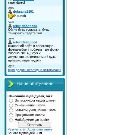
Щоб додати необхідна авторизація
Наше опитування
Шановний відвідувач, ви є
Випускником нашої школи
Учнем нашої школи
Батьком учня нашої школи
Працівником освіти
Небайдужим до освіти
Результати
|
Архів опитувань
Всього відповідей:
219