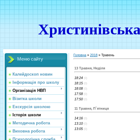
Христинівська
Головна
»
2018
»
Травень
Меню сайту
13 Травня, Неділя
Калейдоскоп новин
18:24
(0)
Інформація про школу
18:15
(0)
18:08
(0)
Організація НВП
17:58
(0)
Візитка школи
17:50
(0)
Екскурсія школою
11 Травня, П`ятниця
Історія школи
14:16
(0)
Методична робота
13:10
(0)
13:05
(0)
Виховна робота
Психологічна служба