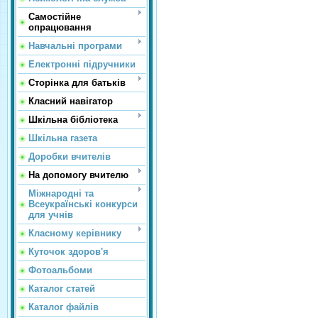
Самостійне
опрацювання
Навчальні програми
Електронні підручники
Сторінка для батьків
Класний навігатор
Шкільна бібліотека
Шкільна газета
Доробки вчителів
На допомогу вчителю
Міжнародні та
Всеукраїнські конкурси
для учнів
Класному керівнику
Куточок здоров'я
Фотоальбоми
Каталог статей
Каталог файлів