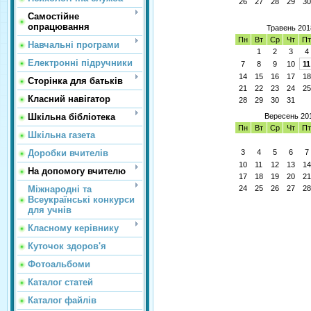
26
27
28
29
30
Самостійне
опрацювання
Травень 201
Пн
Вт
Ср
Чт
П
Навчальні програми
1
2
3
4
Електронні підручники
7
8
9
10
11
14
15
16
17
18
Сторінка для батьків
21
22
23
24
25
Класний навігатор
28
29
30
31
Вересень 20
Шкільна бібліотека
Пн
Вт
Ср
Чт
П
Шкільна газета
3
4
5
6
7
Доробки вчителів
10
11
12
13
14
На допомогу вчителю
17
18
19
20
21
24
25
26
27
28
Міжнародні та
Всеукраїнські конкурси
для учнів
Класному керівнику
Куточок здоров'я
Фотоальбоми
Каталог статей
Каталог файлів