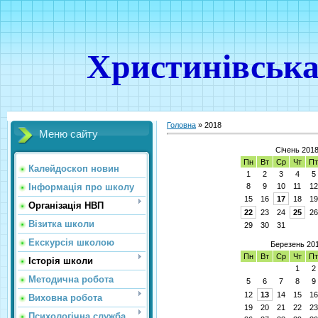
Христинівська
Головна
»
2018
Меню сайту
Січень 201
Пн
Вт
Ср
Чт
П
Калейдоскоп новин
1
2
3
4
5
8
9
10
11
12
Інформація про школу
15
16
17
18
19
Організація НВП
22
23
24
25
26
Візитка школи
29
30
31
Екскурсія школою
Березень 20
Пн
Вт
Ср
Чт
П
Історія школи
1
2
Методична робота
5
6
7
8
9
12
13
14
15
16
Виховна робота
19
20
21
22
23
Психологічна служба