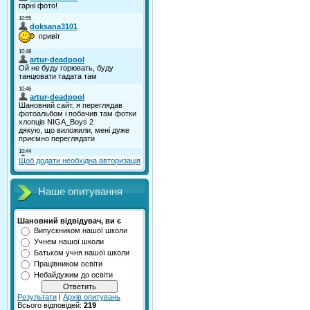
Щоб додати необхідна авторизація
Наше опитування
Шановний відвідувач, ви є
Випускником нашої школи
Учнем нашої школи
Батьком учня нашої школи
Працівником освіти
Небайдужим до освіти
Результати
|
Архів опитувань
Всього відповідей:
219