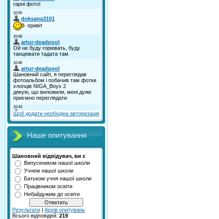
Щоб додати необхідна авторизація
Наше опитування
Шановний відвідувач, ви є
Випускником нашої школи
Учнем нашої школи
Батьком учня нашої школи
Працівником освіти
Небайдужим до освіти
Результати
|
Архів опитувань
Всього відповідей:
219