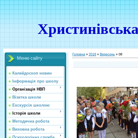
Христинівська
Головна
»
2018
»
Вересень
»
08
Меню сайту
Калейдоскоп новин
Інформація про школу
Організація НВП
Візитка школи
Екскурсія школою
Історія школи
Методична робота
Виховна робота
Психологічна служба