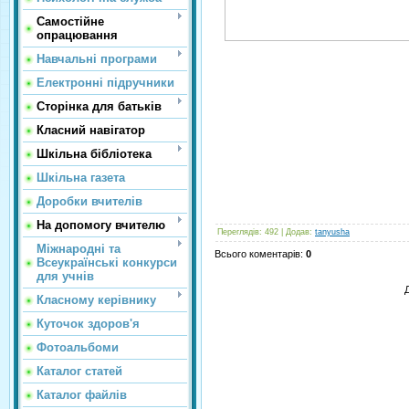
Самостійне
опрацювання
Навчальні програми
Електронні підручники
Сторінка для батьків
Класний навігатор
Шкільна бібліотека
Шкільна газета
Доробки вчителів
На допомогу вчителю
Переглядів
: 492 |
Додав
:
tanyusha
Міжнародні та
Всього коментарів
:
0
Всеукраїнські конкурси
для учнів
Класному керівнику
Куточок здоров'я
Фотоальбоми
Каталог статей
Каталог файлів