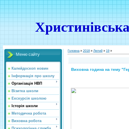
Христинівська
Головна
»
2018
»
Лютий
»
19
»
Меню сайту
Калейдоскоп новин
Виховна година на тему "Г
Інформація про школу
Організація НВП
Візитка школи
Екскурсія школою
Історія школи
Методична робота
Виховна робота
Психологічна служба