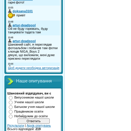
Щоб додати необхідна авторизація
Наше опитування
Шановний відвідувач, ви є
Випускником нашої школи
Учнем нашої школи
Батьком учня нашої школи
Працівником освіти
Небайдужим до освіти
Результати
|
Архів опитувань
Всього відповідей:
219