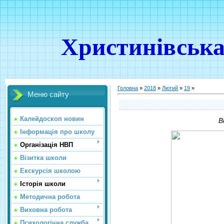
Христинівська
Головна
»
2018
»
Лютий
»
19
»
Меню сайту
Калейдоскоп новин
В
Інформація про школу
Організація НВП
Візитка школи
Екскурсія школою
Історія школи
Методична робота
Виховна робота
Психологічна служба