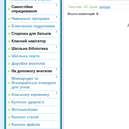
Самостійне
Переглядів
: 423 |
Додав
:
tanyusha
опрацювання
Всього коментарів
:
0
Навчальні програми
Електронні підручники
Сторінка для батьків
Класний навігатор
Шкільна бібліотека
Шкільна газета
Доробки вчителів
На допомогу вчителю
Міжнародні та
Всеукраїнські конкурси
для учнів
Класному керівнику
Куточок здоров'я
Фотоальбоми
Каталог статей
Каталог файлів