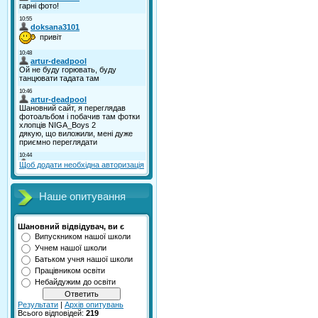
Щоб додати необхідна авторизація
Наше опитування
Шановний відвідувач, ви є
Випускником нашої школи
Учнем нашої школи
Батьком учня нашої школи
Працівником освіти
Небайдужим до освіти
Результати
|
Архів опитувань
Всього відповідей:
219