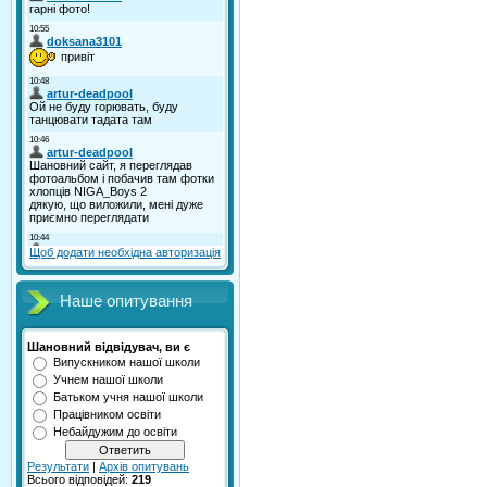
Щоб додати необхідна авторизація
Наше опитування
Шановний відвідувач, ви є
Випускником нашої школи
Учнем нашої школи
Батьком учня нашої школи
Працівником освіти
Небайдужим до освіти
Результати
|
Архів опитувань
Всього відповідей:
219