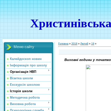
Христинівська
Головна
»
2018
»
Лютий
»
19
»
Меню сайту
Калейдоскоп новин
Виховні години у початко
Інформація про школу
Організація НВП
Візитка школи
Екскурсія школою
Історія школи
Методична робота
Виховна робота
Психологічна служба