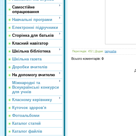
Самостійне
опрацювання
Навчальні програми
Електронні підручники
Сторінка для батьків
Класний навігатор
Шкільна бібліотека
Переглядів
: 452 |
Додав
:
tanyusha
Всього коментарів
:
0
Шкільна газета
Доробки вчителів
На допомогу вчителю
Міжнародні та
Всеукраїнські конкурси
для учнів
Класному керівнику
Куточок здоров'я
Фотоальбоми
Каталог статей
Каталог файлів