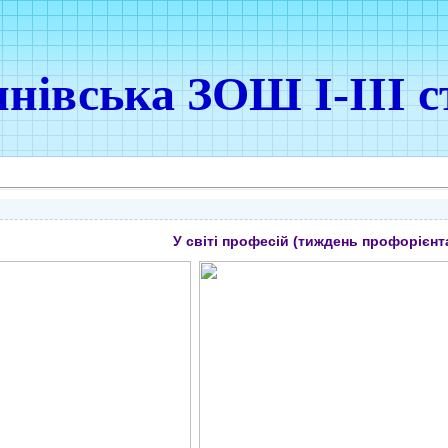
нівська ЗОШ І-ІІІ с
У світі професій (тиждень профорієнта