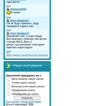
Щоб додати необхідна авторизація
Наше опитування
Шановний відвідувач, ви є
Випускником нашої школи
Учнем нашої школи
Батьком учня нашої школи
Працівником освіти
Небайдужим до освіти
Результати
|
Архів опитувань
Всього відповідей:
219