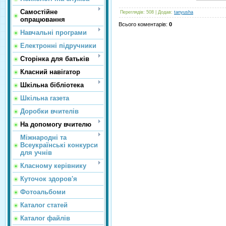
Самостійне
Переглядів
: 508 |
Додав
:
tanyusha
опрацювання
Всього коментарів
:
0
Навчальні програми
Електронні підручники
Сторінка для батьків
Класний навігатор
Шкільна бібліотека
Шкільна газета
Доробки вчителів
На допомогу вчителю
Міжнародні та
Всеукраїнські конкурси
для учнів
Класному керівнику
Куточок здоров'я
Фотоальбоми
Каталог статей
Каталог файлів