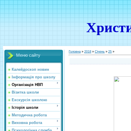
Христи
Головна
»
2018
»
Січень
»
25
»
Меню сайту
Калейдоскоп новин
Інформація про школу
Організація НВП
Візитка школи
Екскурсія школою
Історія школи
Методична робота
Виховна робота
Психологічна служба