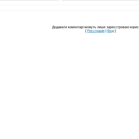
Додавати коментарі можуть лише зареєстровані корист
[
Реєстрація
|
Вхід
]