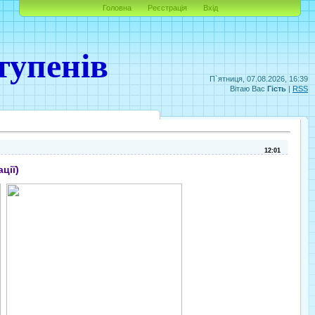
Головна
Реєстрація
Вхід
тупенів
П`ятниця, 07.08.2026, 16:39
Вітаю Вас
Гість
|
RSS
12:01
ції)