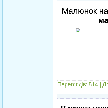
Малюнок на
ма
Переглядів:
514
|
Д
Виховна годи