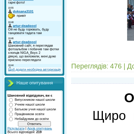
Переглядів:
476
|
Д
Щоб додати необхідна авторизація
Наше опитування
О
Шановний відвідувач, ви є
Випускником нашої школи
Учнем нашої школи
Батьком учня нашої школи
Щиро в
Працівником освіти
Небайдужим до освіти
Результати
|
Архів опитувань
Всього відповідей:
219