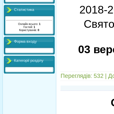
2018-2
Статистика
Свят
Онлайн всього:
1
Гостей:
1
Користувачів:
0
Форма входу
03 ве
Категорії розділу
Переглядів:
532
|
Д