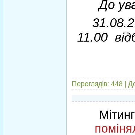
До ув
31.08.
11.00
ві
Переглядів:
448
|
Д
Мітин
поміня