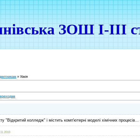
нівська ЗОШ І-ІІІ с
дметникам
» Хімія
ереходам
у "Відкритий колледж" і містить комп'ютерні моделі хімічних процесів...
.11.2010