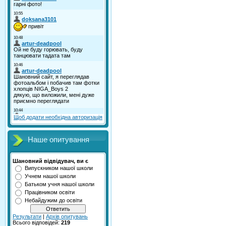
Щоб додати необхідна авторизація
Наше опитування
Шановний відвідувач, ви є
Випускником нашої школи
Учнем нашої школи
Батьком учня нашої школи
Працівником освіти
Небайдужим до освіти
Результати
|
Архів опитувань
Всього відповідей:
219