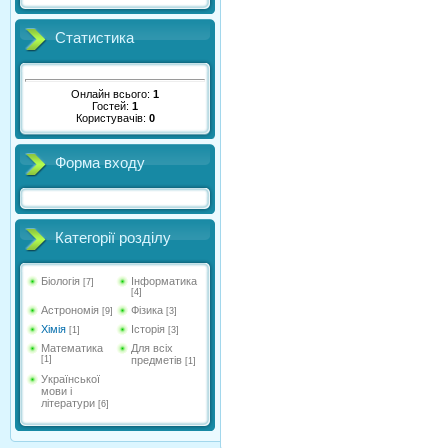
Статистика
Онлайн всього:
1
Гостей:
1
Користувачів:
0
Форма входу
Категорії розділу
Біологія
Інформатика
[7]
[4]
Астрономія
Фізика
[9]
[3]
Хімія
Історія
[1]
[3]
Математика
Для всіх
[1]
предметів
[1]
Української
мови і
літератури
[6]