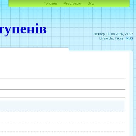
Головна
Реєстрація
Вхід
тупенів
Четвер, 06.08.2026, 21:57
Вітаю Вас
Гість
|
RSS