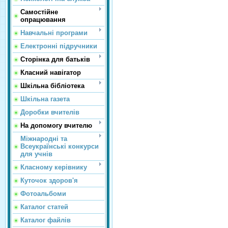
Самостійне
опрацювання
Навчальні програми
Електронні підручники
Сторінка для батьків
Класний навігатор
Шкільна бібліотека
Шкільна газета
Доробки вчителів
На допомогу вчителю
Міжнародні та
Всеукраїнські конкурси
для учнів
Класному керівнику
Куточок здоров'я
Фотоальбоми
Каталог статей
Каталог файлів