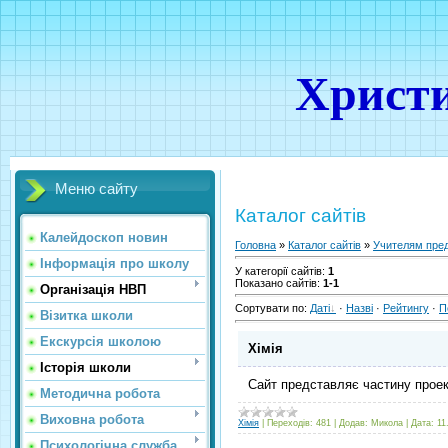
Христи
Меню сайту
Каталог сайтів
Калейдоскоп новин
Головна
»
Каталог сайтів
»
Учителям пре
Інформація про школу
У категорії сайтів
:
1
Показано сайтів
:
1-1
Організація НВП
Сортувати по
:
Даті
·
Назві
·
Рейтингу
·
П
Візитка школи
Екскурсія школою
Хімія
Історія школи
Сайт представляє частину проект
Методична робота
Виховна робота
Хімія
|
Переходів:
481
|
Додав:
Микола
|
Дата:
11
Психологічна служба