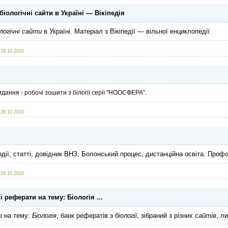
іологічні сайти в Україні — Вікіпедія
ологічні сайти
в Україні. Матеріал з Вікіпедії — вільної енциклопедії.
29.10.2010
идання - робочі зошити з білогії серії "НООСФЕРА".
29.10.2010
події, статті, довідник ВНЗ, Болонський процес, дистанційна освіта. Профо
29.10.2010
і реферати на тему: Біологія ...
 на тему:
Біологія
, банк рефератів з
біології
, зібраний з різних
сайтів
, л