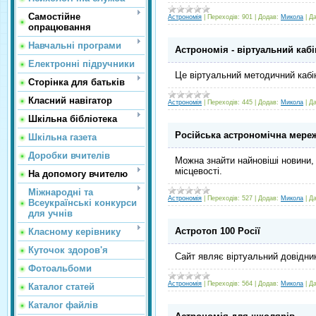
Самостійне
Астрономія
|
Переходів:
901
|
Додав:
Микола
|
Да
опрацювання
Навчальні програми
Астрономія - віртуальний кабі
Електронні підручники
Це віртуальний методичний кабін
Сторінка для батьків
Класний навігатор
Астрономія
|
Переходів:
445
|
Додав:
Микола
|
Да
Шкільна бібліотека
Російська астрономічна мере
Шкільна газета
Доробки вчителів
Можна знайти найновіші новини, 
місцевості.
На допомогу вчителю
Міжнародні та
Астрономія
|
Переходів:
527
|
Додав:
Микола
|
Да
Всеукраїнські конкурси
для учнів
Астротоп 100 Росії
Класному керівнику
Куточок здоров'я
Сайт являє віртуальний довідник 
Фотоальбоми
Астрономія
|
Переходів:
564
|
Додав:
Микола
|
Да
Каталог статей
Каталог файлів