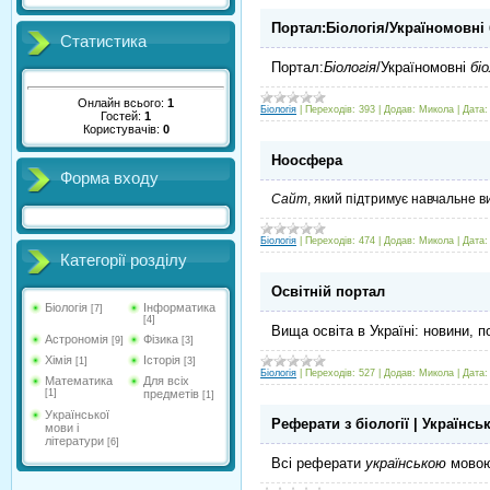
Портал:Біологія/Україномовні б
Статистика
Портал:
Біологія
/Україномовні
бі
Онлайн всього:
1
Біологія
|
Переходів:
393
|
Додав:
Микола
|
Дата:
Гостей:
1
Користувачів:
0
Ноосфера
Форма входу
Сайт
, який підтримує навчальне в
Біологія
|
Переходів:
474
|
Додав:
Микола
|
Дата:
Категорії розділу
Освітній портал
Біологія
Інформатика
[7]
[4]
В
ища
освіта в Україні: новини, 
Астрономія
Фізика
[9]
[3]
Хімія
Історія
[1]
[3]
Біологія
|
Переходів:
527
|
Додав:
Микола
|
Дата:
Математика
Для всіх
[1]
предметів
[1]
Української
Реферати з біології | Українськ
мови і
літератури
[6]
Всі реферати
українською
мовою