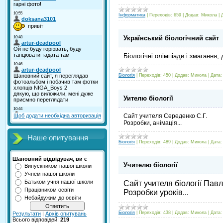
Інформатика
|
Переходів:
659
|
Додав:
Микола
|
Український біологічний сайт
Біологічні олімпіади і змагання,
Біологія
|
Переходів:
450
|
Додав:
Микола
|
Дата:
Уителю біології
Щоб додати необхідна авторизація
Сайт учителя Середенко С.Г.
Розробки, анімація...
Наше опитування
Біологія
|
Переходів:
489
|
Додав:
Микола
|
Дата:
Шановний відвідувач, ви є
Учителю біології
Випускником нашої школи
Учнем нашої школи
Батьком учня нашої школи
Сайт учителя біології Пав
Працівником освіти
Розробки уроків...
Небайдужим до освіти
Біологія
|
Переходів:
438
|
Додав:
Микола
|
Дата:
Результати
|
Архів опитувань
Всього відповідей:
219