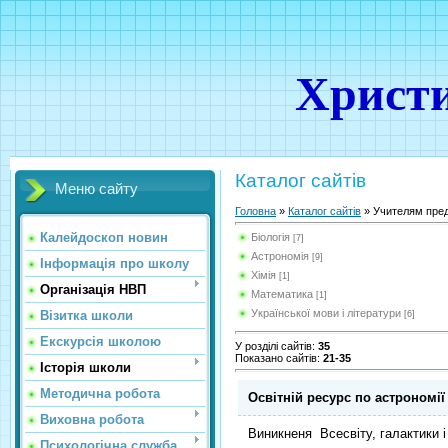
Христи
Каталог сайтів
Меню сайту
Головна
»
Каталог сайтів
» Учителям пре
Калейдоскоп новин
Біологія
[7]
Астрономія
[9]
Інформація про школу
Хімія
[1]
Організація НВП
Математика
[1]
Української мови і літератури
Візитка школи
[6]
Екскурсія школою
У розділі сайтів
:
35
Показано сайтів
:
21-35
Історія школи
Методична робота
Освітній ресурс по астрономії
Виховна робота
Виникненя Всесвіту, галактики 
Психологічна служба