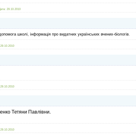
Дата:
29.10.2010
 допомога школі, інформація про видатних українських вчених-біологів.
29.10.2010
29.10.2010
ленко Тетяни Павлівни.
29.10.2010