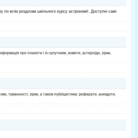
лу по всім розділам шкільного курсу астрономії. Доступні самі
нформація про планети і їх супутники, комети, астероїди, зірки,
ики, туманності, зірки, а також публіцистика: реферати, анекдоти,