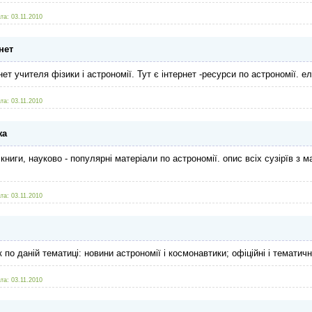
та:
03.11.2010
нет
ет учителя фізики і астрономії. Тут є інтернет -ресурси
по астрономії. еле
та:
03.11.2010
жа
книги, науково - популярні матеріали по астрономії. опис всіх сузірїв з 
та:
03.11.2010
по даній тематиці: новини астрономії і космонавтики; офіційні і тематичні 
та:
03.11.2010