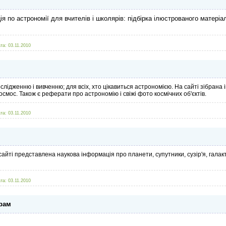
я по астрономії для вчителів і школярів: підбірка ілюстрованого матеріа
та:
03.11.2010
лідженню і вивченню; для всіх, хто цікавиться астрономією. На сайті зібрана і
космос. Також є реферати про астрономію і свіжі фото космічних об'єктів.
та:
03.11.2010
айті представлена наукова інформація про планети, супутники, сузір'я, галакт
та:
03.11.2010
грам