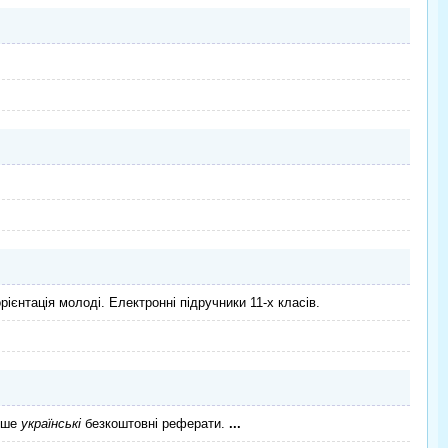
рієнтація молоді. Електронні підручники 11-х класів.
ише
українські
безкоштовні реферати.
...