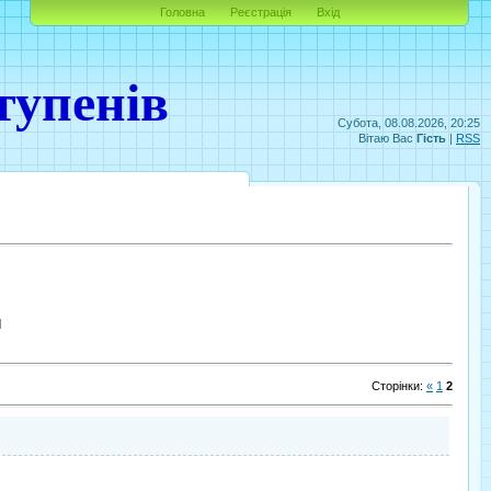
Головна
Реєстрація
Вхід
тупенів
Субота, 08.08.2026, 20:25
Вітаю Вас
Гість
|
RSS
]
Сторінки
:
«
1
2