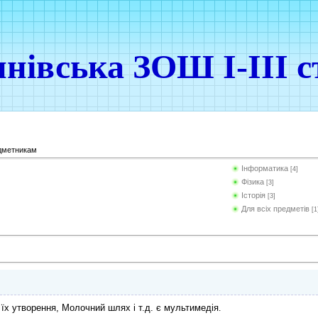
нівська ЗОШ І-ІІІ с
дметникам
Інформатика
[4]
Фізика
[3]
Історія
[3]
Для всіх предметів
[1
і їх утворення, Молочний шлях
і т.д. є мультимедія
.