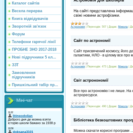
Астрономія для школярів
Каталог сайтiв
Весела перерва
На сайті представлена інформаці
свіжі новини астрофізики.
Книга відвідувачів
Зворотній зв'язок
Астрономія
|
Переходів:
507
|
Додав:
Микола
|
Да
Форум
Сайт по астрономії
Телефони гарячої лінії
ПРОБНЕ ЗНО 2017-2018
Сайт присвячений космосу, його дос
галактики, НЛО - в цілому все про 
Нові підручники 5 кл...
ЗЗТ
Астрономія
|
Переходів:
473
|
Додав:
Микола
|
Да
Замовлення
підручників
Світ астронономії
Пришкільний табір пр...
Все про астрономію і не лише. На с
астроресурси.
Міні-чат
Астрономія
|
Переходів:
490
|
Додав:
Микола
|
Да
Бібліотека безкоштовних про
Можна скачати корисні програми ...