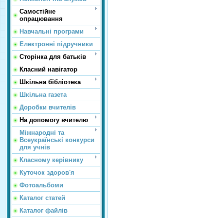
Самостійне
опрацювання
Навчальні програми
Електронні підручники
Сторінка для батьків
Класний навігатор
Шкільна бібліотека
Шкільна газета
Доробки вчителів
На допомогу вчителю
Міжнародні та
Всеукраїнські конкурси
для учнів
Класному керівнику
Куточок здоров'я
Фотоальбоми
Каталог статей
Каталог файлів