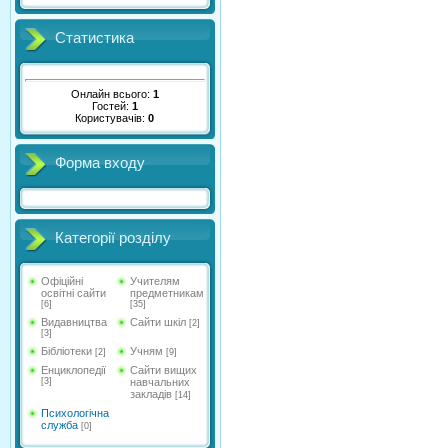
Статистика
Онлайн всього:
1
Гостей:
1
Користувачів:
0
Форма входу
Категорії розділу
Офіційні
Учителям
освітні сайти
предметникам
[6]
[35]
Видавництва
Сайти шкіл
[2]
[3]
Бібліотеки
Учням
[2]
[9]
Енциклопедії
Сайти вищих
[3]
навчальних
закладів
[14]
Психологічна
служба
[0]