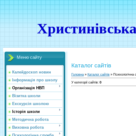
Христинівська
Меню сайту
Каталог сайтів
Калейдоскоп новин
Головна
»
Каталог сайтів
» Психологічна 
Інформація про школу
У категорії сайтів
:
0
Організація НВП
Візитка школи
Екскурсія школою
Історія школи
Методична робота
Виховна робота
Психологічна служба