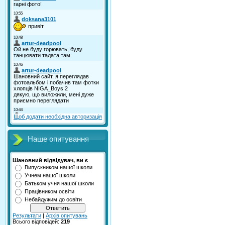
Щоб додати необхідна авторизація
Наше опитування
Шановний відвідувач, ви є
Випускником нашої школи
Учнем нашої школи
Батьком учня нашої школи
Працівником освіти
Небайдужим до освіти
Результати
|
Архів опитувань
Всього відповідей:
219