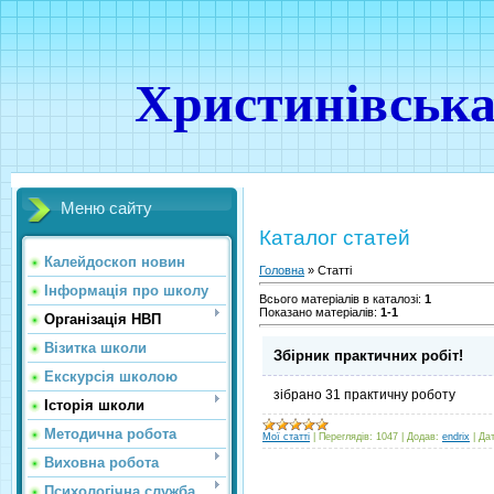
Христинівська
Меню сайту
Каталог статей
Калейдоскоп новин
Головна
»
Статті
Інформація про школу
Всього матеріалів в каталозі
:
1
Показано матеріалів
:
1-1
Організація НВП
Візитка школи
Збірник практичних робіт!
Екскурсія школою
зібрано 31 практичну роботу
Історія школи
Методична робота
Мої статті
|
Переглядів:
1047
|
Додав:
endrix
|
Дат
Виховна робота
Психологічна служба