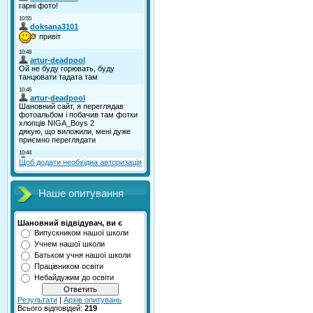
Щоб додати необхідна авторизація
Наше опитування
Шановний відвідувач, ви є
Випускником нашої школи
Учнем нашої школи
Батьком учня нашої школи
Працівником освіти
Небайдужим до освіти
Результати
|
Архів опитувань
Всього відповідей:
219