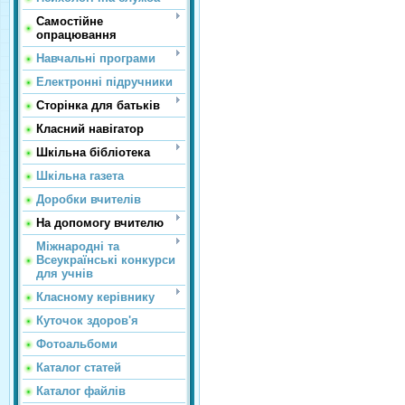
Самостійне
опрацювання
Навчальні програми
Електронні підручники
Сторінка для батьків
Класний навігатор
Шкільна бібліотека
Шкільна газета
Доробки вчителів
На допомогу вчителю
Міжнародні та
Всеукраїнські конкурси
для учнів
Класному керівнику
Куточок здоров'я
Фотоальбоми
Каталог статей
Каталог файлів