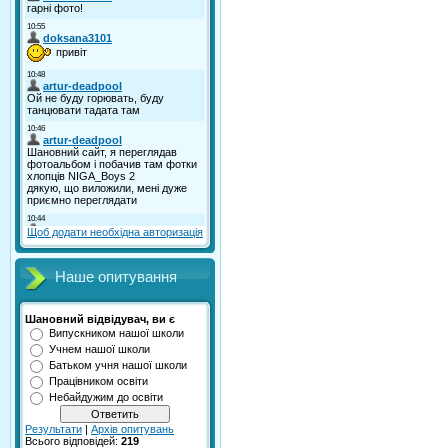
Щоб додати необхідна авторизація
Наше опитування
Шановний відвідувач, ви є
Випускником нашої школи
Учнем нашої школи
Батьком учня нашої школи
Працівником освіти
Небайдужим до освіти
Результати
|
Архів опитувань
Всього відповідей:
219