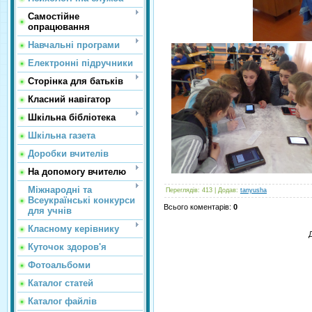
Самостійне
опрацювання
Навчальні програми
Електронні підручники
Сторінка для батьків
Класний навігатор
Шкільна бібліотека
Шкільна газета
Доробки вчителів
На допомогу вчителю
Міжнародні та
Переглядів
: 413 |
Додав
:
tanyusha
Всеукраїнські конкурси
Всього коментарів
:
0
для учнів
Класному керівнику
Куточок здоров'я
Фотоальбоми
Каталог статей
Каталог файлів