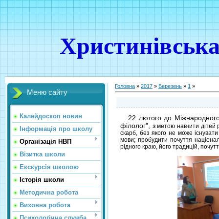
Христинівська
Головна
»
2017
»
Березень
»
1
»
Меню сайту
Калейдоскоп новин
22 лютого до Міжнародного
філолог", з
метою навчити дітей р
Інформація про школу
скарб, без якого не може існувати
мови; пробудити почуття національ
Організація НВП
рідного краю, його традицій, почут
Візитка школи
Екскурсія школою
Історія школи
Методична робота
Виховна робота
Психологічна служба