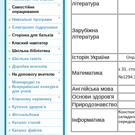
література
Самостійне
опрацювання
Навчальні програми
Електронні підручники
Зарубіжна
Сторінка для батьків
література
Класний навігатор
Шкільна бібліотека
Історія України
Опр
Шкільна газета
Доробки вчителів
31, сто
§
Математика
На допомогу вчителю
№1294,1
Міжнародні та
Всеукраїнські конкурси
Англійська мова
для учнів
Основи здоров'я
Класному керівнику
Природознавство
Куточок здоров'я
Конспект
Фотоальбоми
складати
Інформатика
середов
Каталог статей
Каталог файлів