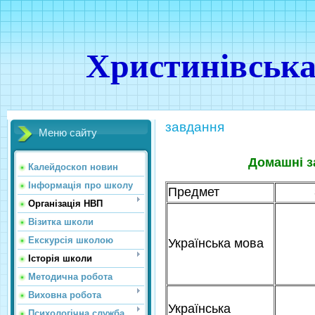
Христинівська
завдання
Меню сайту
Домашні за
Калейдоскоп новин
Інформація про школу
Предмет
Організація НВП
Візитка школи
Екскурсія школою
Українська мова
Історія школи
Методична робота
Виховна робота
Українська
Психологічна служба