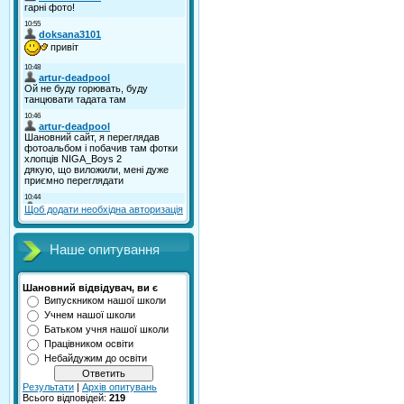
Щоб додати необхідна авторизація
Наше опитування
Шановний відвідувач, ви є
Випускником нашої школи
Учнем нашої школи
Батьком учня нашої школи
Працівником освіти
Небайдужим до освіти
Результати
|
Архів опитувань
Всього відповідей:
219