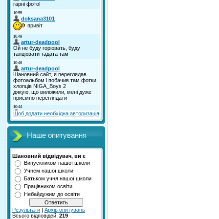
Щоб додати необхідна авторизація
Наше опитування
Шановний відвідувач, ви є
Випускником нашої школи
Учнем нашої школи
Батьком учня нашої школи
Працівником освіти
Небайдужим до освіти
Результати
|
Архів опитувань
Всього відповідей:
219