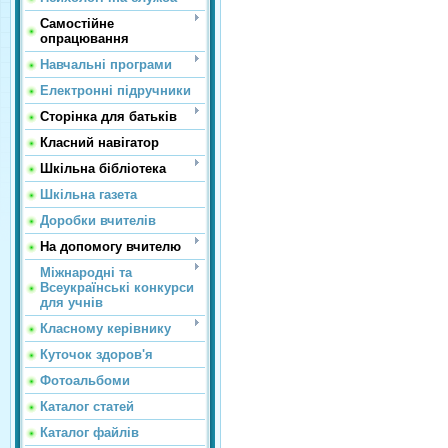
Самостійне
опрацювання
Навчальні програми
Електронні підручники
Сторінка для батьків
Класний навігатор
Шкільна бібліотека
Шкільна газета
Доробки вчителів
На допомогу вчителю
Міжнародні та
Всеукраїнські конкурси
для учнів
Класному керівнику
Куточок здоров'я
Фотоальбоми
Каталог статей
Каталог файлів