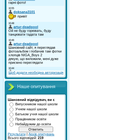
Щоб додати необхідна авторизація
Наше опитування
Шановний відвідувач, ви є
Випускником нашої школи
Учнем нашої школи
Батьком учня нашої школи
Працівником освіти
Небайдужим до освіти
Результати
|
Архів опитувань
Всього відповідей:
219