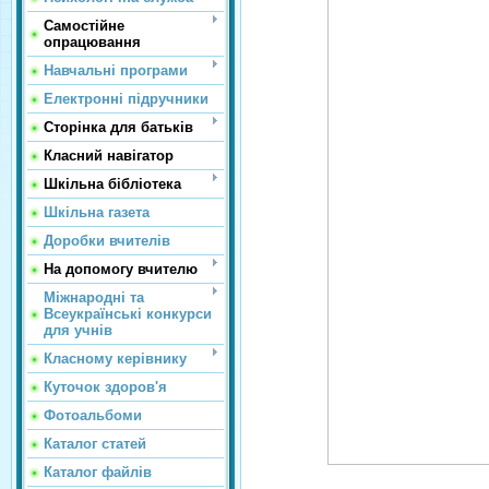
Самостійне
опрацювання
Навчальні програми
Електронні підручники
Сторінка для батьків
Класний навігатор
Шкільна бібліотека
Шкільна газета
Доробки вчителів
На допомогу вчителю
Міжнародні та
Всеукраїнські конкурси
для учнів
Класному керівнику
Куточок здоров'я
Фотоальбоми
Каталог статей
Каталог файлів