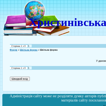
Христинівська
1
Сторінка
1
з
0
Форум
»
Шкільна форма
»
Шкільна форма
У даном
1
Сторінка
1
з
0
Адміністрація сайту може не розділяти думку авторів публі
матеріалів сайту посилання 