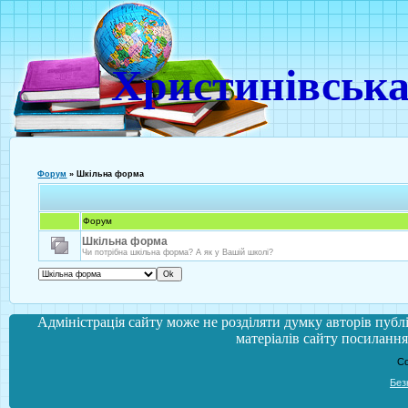
Христинівська
Форум
»
Шкільна форма
Форум
Шкільна форма
Чи потрібна шкільна форма? А як у Вашій школі?
Адміністрація сайту може не розділяти думку авторів публі
матеріалів сайту посилання 
Co
Без