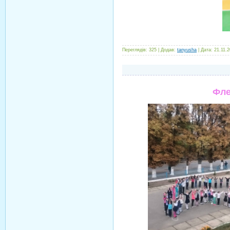
Переглядів:
325
|
Додав:
tanyusha
|
Дата:
21.11.
Фле