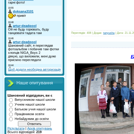
Переглядів:
408
|
Додав:
tanyusha
|
Дата:
21.11.
Б
Щоб додати необхідна авторизація
Наше опитування
Шановний відвідувач, ви є
Випускником нашої школи
Учнем нашої школи
Батьком учня нашої школи
Працівником освіти
Небайдужим до освіти
Результати
|
Архів опитувань
Всього відповідей:
219