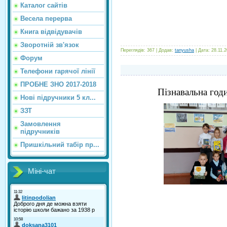
Каталог сайтiв
Весела перерва
Книга відвідувачів
Зворотній зв'язок
Переглядів:
367
|
Додав:
tanyusha
|
Дата:
28.11.
Форум
Телефони гарячої лінії
ПРОБНЕ ЗНО 2017-2018
Пізнавальна годи
Нові підручники 5 кл...
ЗЗТ
Замовлення
підручників
Пришкільний табір пр...
Міні-чат