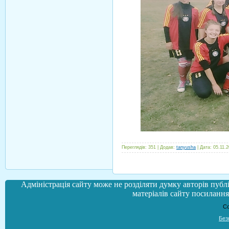
Переглядів:
351
|
Додав:
tanyusha
|
Дата:
05.11.
Адміністрація сайту може не розділяти думку авторів публі
матеріалів сайту посилання 
Co
Без