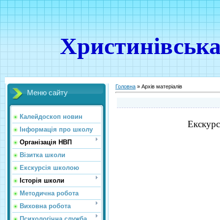
Христинівська
Головна
»
Архів матеріалів
Меню сайту
Калейдоскоп новин
Екскурс
Інформація про школу
Організація НВП
Візитка школи
Екскурсія школою
Історія школи
Методична робота
Виховна робота
Психологічна служба