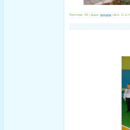
Переглядів:
391
|
Додав:
tanyusha
|
Дата:
21.11.