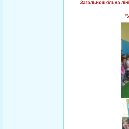
Загальношкільна лін
"