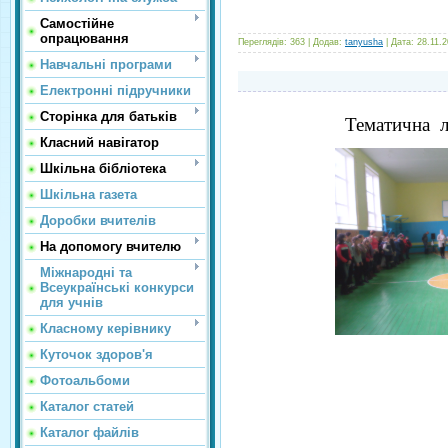
Самостійне
опрацювання
Переглядів:
363
|
Додав:
tanyusha
|
Дата:
28.11.
Навчальні програми
Електронні підручники
Сторінка для батьків
Тематична л
Класний навігатор
Шкільна бібліотека
Шкільна газета
Доробки вчителів
На допомогу вчителю
Міжнародні та
Всеукраїнські конкурси
для учнів
Класному керівнику
Куточок здоров'я
Фотоальбоми
Каталог статей
Каталог файлів