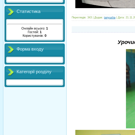
Статистика
Переглядів:
343
|
Додав:
tanyusha
|
Дата:
21.11.
Онлайн всього:
1
Гостей:
1
Користувачів:
0
Урочи
Форма входу
Категорії розділу