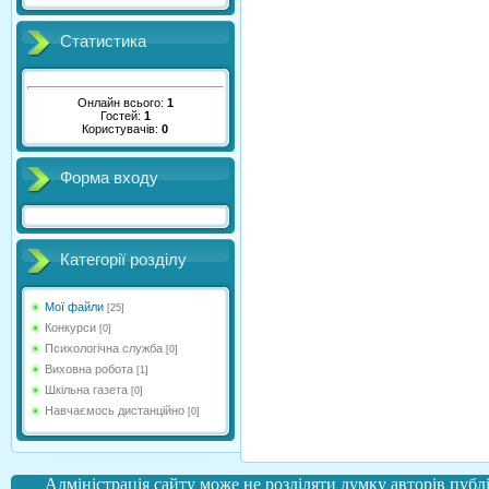
Статистика
Онлайн всього:
1
Гостей:
1
Користувачів:
0
Форма входу
Категорії розділу
Мої файли
[25]
Конкурси
[0]
Психологічна служба
[0]
Виховна робота
[1]
Шкільна газета
[0]
Навчаємось дистанційно
[0]
Адміністрація сайту може не розділяти думку авторів публі