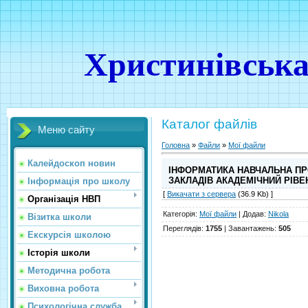
Христинівська
Каталог файлів
Меню сайту
Головна
»
Файли
»
Мої файли
Калейдоскоп новин
ІНФОРМАТИКА НАВЧАЛЬНА ПРО
ЗАКЛАДІВ АКАДЕМІЧНИЙ РІВЕ
Інформація про школу
[
Викачати з сервера
(36.9 Kb) ]
Організація НВП
Категорія
:
Мої файли
|
Додав
:
Nikola
Візитка школи
Переглядів
:
1755
|
Завантажень
:
505
Екскурсія школою
Історія школи
Методична робота
Виховна робота
Психологічна служба