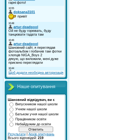
Щоб додати необхідна авторизація
Наше опитування
Шановний відвідувач, ви є
Випускником нашої школи
Учнем нашої школи
Батьком учня нашої школи
Працівником освіти
Небайдужим до освіти
Результати
|
Архів опитувань
Всього відповідей:
219