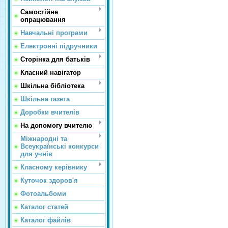
Самостійне
опрацювання
Навчальні програми
Електронні підручники
Сторінка для батьків
Класний навігатор
Шкільна бібліотека
Шкільна газета
Доробки вчителів
На допомогу вчителю
Міжнародні та
Всеукраїнські конкурси
для учнів
Класному керівнику
Куточок здоров'я
Фотоальбоми
Каталог статей
Каталог файлів