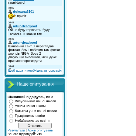
Щоб додати необхідна авторизація
Наше опитування
Шановний відвідувач, ви є
Випускником нашої школи
Учнем нашої школи
Батьком учня нашої школи
Працівником освіти
Небайдужим до освіти
Результати
|
Архів опитувань
Всього відповідей:
219