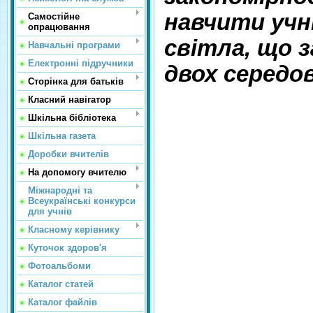
навчити учн
Самостійне
опрацювання
світла, що 
Навчальні програми
Електронні підручники
двох середо
Сторінка для батьків
Класний навігатор
Шкільна бібліотека
Шкільна газета
Доробки вчителів
На допомогу вчителю
Міжнародні та
Всеукраїнські конкурси
для учнів
Класному керівнику
Куточок здоров'я
Фотоальбоми
Каталог статей
Каталог файлів