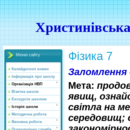
Христинівська
Фізика 7
Меню сайту
Заломлення 
Калейдоскоп новин
Інформація про школу
Мета:
продо
Організація НВП
Візитка школи
явищ, ознай
Екскурсія школою
світла на ме
Історія школи
Методична робота
середовищ;
Виховна робота
закономірно
Психологічна служба