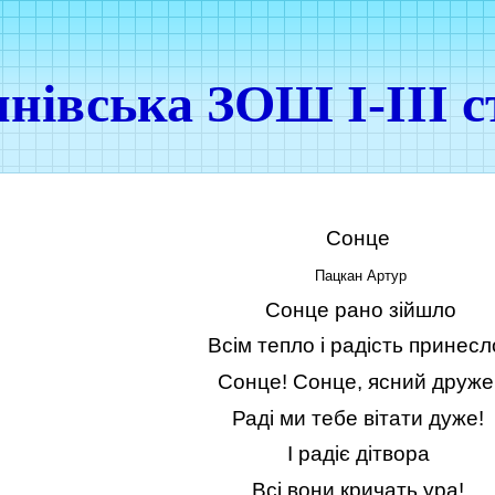
нівська ЗОШ І-ІІІ с
Сонце
Пацкан Артур
Сонце рано зійшло
Всім тепло і радість принесл
Сонце! Сонце, ясний друже
Раді ми тебе вітати дуже!
І радіє дітвора
Всі вони кричать ура!