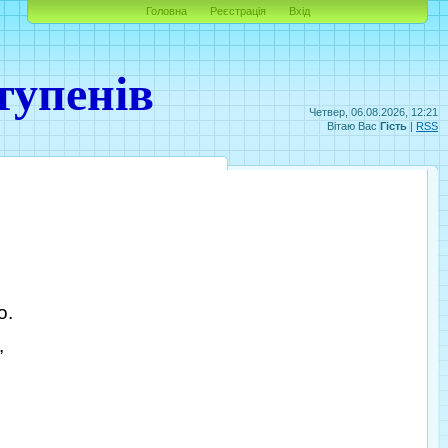
Головна
Реєстрація
Вхід
тупенів
Четвер, 06.08.2026, 12:21
Вітаю Вас
Гість
|
RSS
о.
,