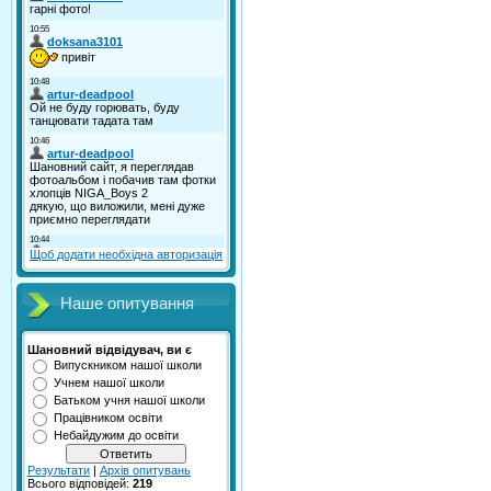
Щоб додати необхідна авторизація
Наше опитування
Шановний відвідувач, ви є
Випускником нашої школи
Учнем нашої школи
Батьком учня нашої школи
Працівником освіти
Небайдужим до освіти
Результати
|
Архів опитувань
Всього відповідей:
219