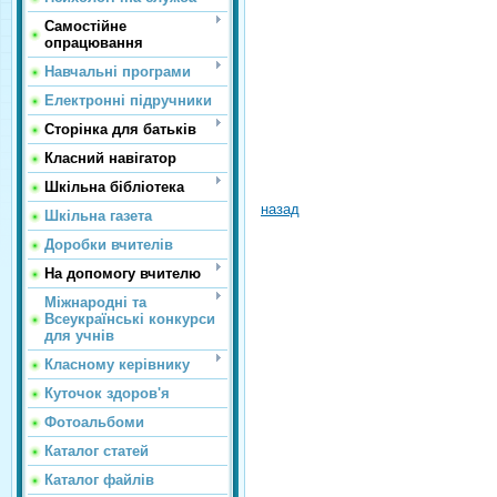
Самостійне
опрацювання
Навчальні програми
Електронні підручники
Сторінка для батьків
Класний навігатор
Шкільна бібліотека
назад
Шкільна газета
Доробки вчителів
На допомогу вчителю
Міжнародні та
Всеукраїнські конкурси
для учнів
Класному керівнику
Куточок здоров'я
Фотоальбоми
Каталог статей
Каталог файлів