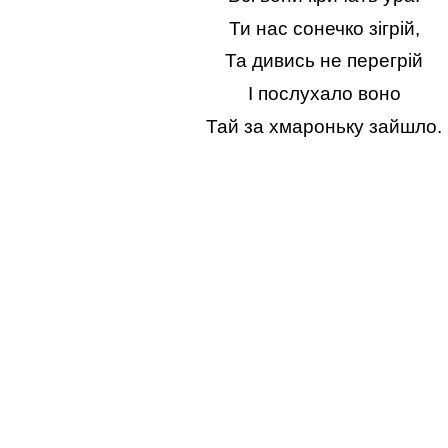
Ти нас сонечко зігрій,
Та дивись не перегрій
І послухало воно
Тай за хмароньку зайшло.