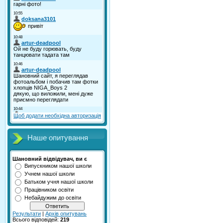
Щоб додати необхідна авторизація
Наше опитування
Шановний відвідувач, ви є
Випускником нашої школи
Учнем нашої школи
Батьком учня нашої школи
Працівником освіти
Небайдужим до освіти
Результати
|
Архів опитувань
Всього відповідей:
219