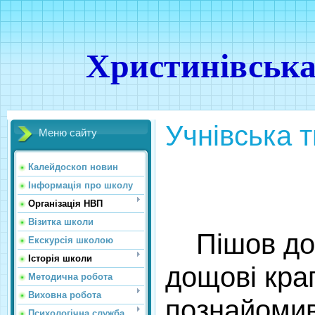
Христинівська
Учнівська т
Меню сайту
Калейдоскоп новин
Інформація про школу
Організація НВП
Візитка школи
Пішов дощ
Екскурсія школою
Історія школи
дощові кра
Методична робота
Виховна робота
познайомив
Психологічна служба