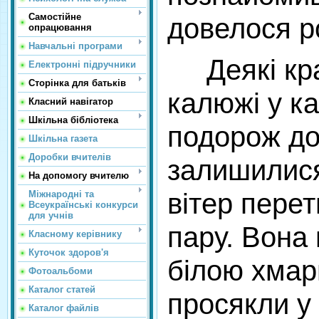
Самостійне
довелося р
опрацювання
Навчальні програми
Деякі крап
Електронні підручники
Сторінка для батьків
калюжі у к
Класний навігатор
Шкільна бібліотека
подорож до 
Шкільна газета
Доробки вчителів
залишилися
На допомогу вчителю
вітер пере
Міжнародні та
Всеукраїнські конкурси
для учнів
пару. Вона 
Класному керівнику
Куточок здоров'я
білою хмар
Фотоальбоми
Каталог статей
просякли у 
Каталог файлів